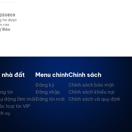
in 250809
.
g tin được
in rao
 / Báo
 nhà đất
Menu chính
Chính sách
Đăng ký
Chính sách bảo mật
ng tin
Đăng nhập
Chính sách khiếu nại
tự động làm mới
Đăng tin mới
Chính sách và quy định
ác loại tin VIP
ch vụ