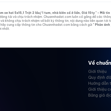
xe hơi 5x15,1 Trệt 2 lầu/ 1 tum, nhà kiên cố ở liền, Giá 15ty " - Mã t
tin đăng tải và chịu trách nhiệm. Chuannhadat.com luôn cố gắng để các thôn
 không chịu trách nhiệm về bất kỳ thông tin, nội dung nào liên quan tới t
 vị hãy cung cấp thông tin cho Chuannhadat.com bằng cách gửi
" Phản ánh
i nhất.
Về chuẩn
Giới thiệu
Quy định đă
Hướng dẫn 
Giới thiệu c
Bảng giá dị