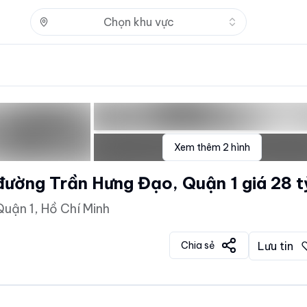
Nhấn để mở
Chọn khu vực
Xem thêm
2
hình
ường Trần Hưng Đạo, Quận 1 giá 28 t
uận 1, Hồ Chí Minh
Chia sẻ
Lưu tin