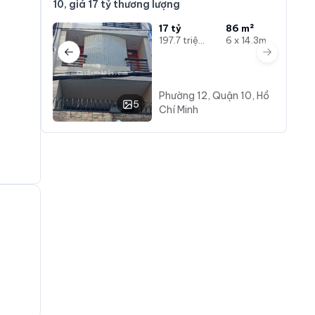
10, giá 17 tỷ thương lượng
17 tỷ
86 m²
197.7 triệu/m²
6 x 14.3m
Previous slide
Next slide
Phường 12, Quận 10, Hồ
5
Chí Minh