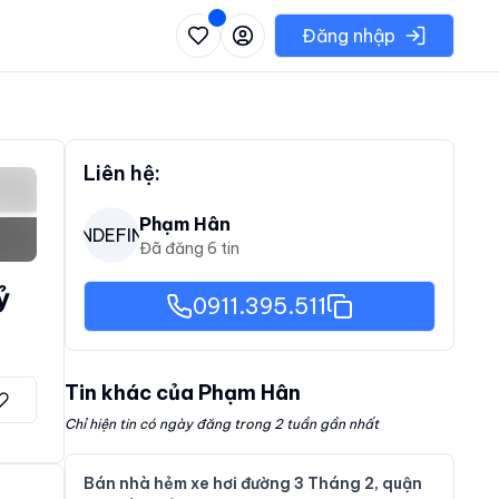
 danh sách các khu vực có thể chọn
Đăng nhập
Liên hệ:
Phạm Hân
PUNDEFINED
Đã đăng
6
tin
ỷ
0911.395.511
Tin khác của
Phạm Hân
Chỉ hiện tin có ngày đăng trong 2 tuần gần nhất
Bán nhà hẻm xe hơi đường 3 Tháng 2, quận