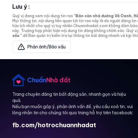
Lưu ý :
Quý vị đang xem nội dung tin rao
"Bán căn nhà đường Võ Oanh, Hẻm 
Mọi thông tin, nội dung liên quan tới tin rao này là do người đăng 
hữu ích nhất cho quý vị tuy nhiên Chuannhadat.com không đảm bảo và
này. Trường hợp phát hiện nội dung tin đăng không chính xác. Quý
xấu "
để Ban quản trị kiểm tra lại thông tin bài đăng nhanh và kịp thờ
Phản ánh/Báo xấu
Chuẩn
Nhà đất
Trang chuyên đăng tin bất động sản, nhanh gọn và hiệu
quả.
Nếu bạn muốn góp ý, phản ánh vấn đề, yêu cầu xoá tin, vui
lòng nhắn tin cho chúng tôi qua trang hỗ trợ trên facebook:
fb.com/hotrochuannhadat