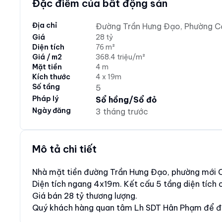
Đặc điểm của bất động sản
Địa chỉ
Đường Trần Hưng Đạo, Phường Cầ
Giá
28 tỷ
Diện tích
76 m²
Giá / m2
368.4 triệu/m²
Mặt tiền
4 m
Kích thước
4 x 19m
Số tầng
5
Pháp lý
Sổ hồng/Sổ đỏ
Ngày đăng
3 tháng trước
Mô tả chi tiết
Nhà mặt tiền đường Trần Hưng Đạo, phường mới 
Diện tích ngang 4x19m. Kết cấu 5 tầng diện tích
Giá bán 28 tỷ thương lượng.
Quý khách hàng quan tâm Lh SDT Hân Phạm để đư