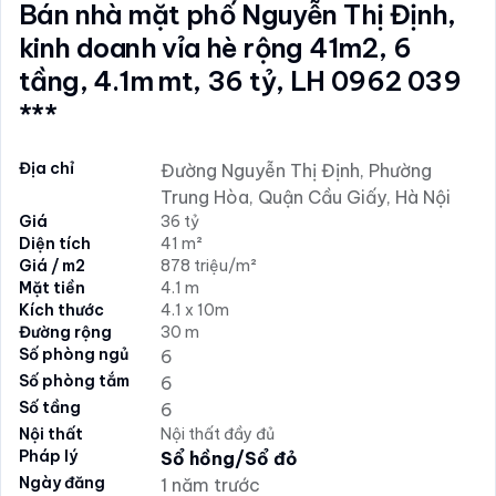
Bán nhà mặt phố Nguyễn Thị Định,
kinh doanh vỉa hè rộng 41m2, 6
tầng, 4.1m mt, 36 tỷ, LH 0962 039
***
Địa chỉ
Đường Nguyễn Thị Định, Phường
Trung Hòa, Quận Cầu Giấy, Hà Nội
Giá
36 tỷ
Diện tích
41 m²
Giá / m2
878 triệu/m²
Mặt tiền
4.1 m
Kích thước
4.1 x 10m
Đường rộng
30 m
Số phòng ngủ
6
Số phòng tắm
6
Số tầng
6
Nội thất
Nội thất đầy đủ
Pháp lý
Sổ hồng/Sổ đỏ
Ngày đăng
1 năm trước