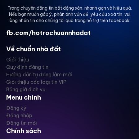
LH: .
Trang chuyên đăng tin bất động sản, nhanh gọn và hiệu quả.
Nếu bạn muốn góp ý, phản ánh vấn đề, yêu cầu xoá tin, vui
lòng nhắn tin cho chúng tôi qua trang hỗ trợ trên facebook:
fb.com/hotrochuannhadat
Về chuẩn nhà đất
Giới thiệu
Quy định đăng tin
Hướng dẫn tự động làm mới
Giới thiệu các loại tin VIP
Bảng giá dịch vụ
Menu chính
Đăng ký
Đăng nhập
Đăng tin mới
Chính sách