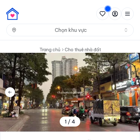
Nh
Chọn khu vực
Trang chủ
Cho thuê nhà đất
Previous slide
Next 
1
/
4