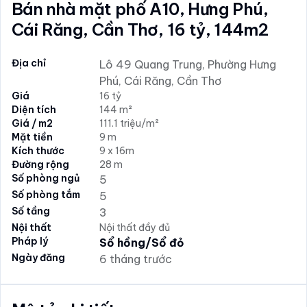
Bán nhà mặt phố A10, Hưng Phú,
Cái Răng, Cần Thơ, 16 tỷ, 144m2
Địa chỉ
Lô 49 Quang Trung, Phường Hưng
Phú, Cái Răng, Cần Thơ
Giá
16 tỷ
Diện tích
144 m²
Giá / m2
111.1 triệu/m²
Mặt tiền
9 m
Kích thước
9 x 16m
Đường rộng
28 m
Số phòng ngủ
5
Số phòng tắm
5
Số tầng
3
Nội thất
Nội thất đầy đủ
Pháp lý
Sổ hồng/Sổ đỏ
Ngày đăng
6 tháng trước