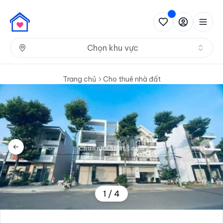
Nh
Chọn khu vực
Trang chủ
Cho thuê nhà đất
Previous slide
Next 
1
/
4