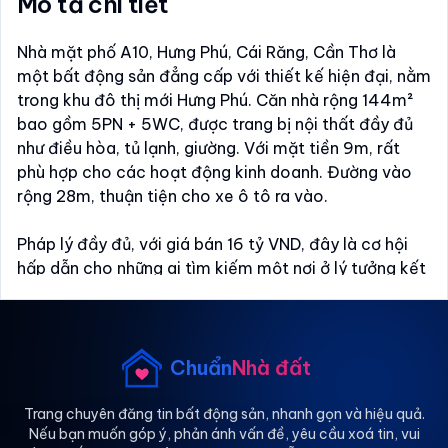
Mô tả chi tiết
Nhà mặt phố A10, Hưng Phú, Cái Răng, Cần Thơ là
một bất động sản đẳng cấp với thiết kế hiện đại, nằm
trong khu đô thị mới Hưng Phú. Căn nhà rộng 144m²
bao gồm 5PN + 5WC, được trang bị nội thất đầy đủ
như điều hòa, tủ lạnh, giường. Với mặt tiền 9m, rất
phù hợp cho các hoạt động kinh doanh. Đường vào
rộng 28m, thuận tiện cho xe ô tô ra vào.
Pháp lý đầy đủ, với giá bán 16 tỷ VND, đây là cơ hội
hấp dẫn cho những ai tìm kiếm một nơi ở lý tưởng kết
hợp với khả năng kinh doanh.
Địa điểm tiện ích xung quanh.
+ Bách hóa xanh.
Chuẩn
Nhà đất
+ Công viên Nam Long.
+ Trường mầm non Ngôi Sao 2.
Trang chuyên đăng tin bất động sản, nhanh gọn và hiệu quả.
Nếu bạn muốn góp ý, phản ánh vấn đề, yêu cầu xoá tin, vui
+ Bệnh viện Hoàn Mỹ Cửu Long.