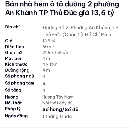
Bán nhà hẻm ô tô đường 2 phường
An Khánh TP Thủ Đức giá 13,6 tỷ
Địa chỉ
Đường Số 2, Phường An Khánh, TP.
Thủ Đức (Quận 2), Hồ Chí Minh
Giá
13.6 tỷ
Diện tích
60 m²
Giá / m2
226.7 triệu/m²
Mặt tiền
4 m
Kích thước
4 x 15m
Đường rộng
4 m
Số phòng ngủ
3
Số phòng tắm
4
Số tầng
3
Hướng
Hướng Tây Nam
Nội thất
Nội thất đầy đủ
Pháp lý
Sổ hồng/Sổ đỏ
Ngày đăng
1 tháng trước