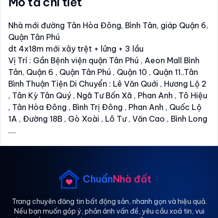
Mô tả chi tiết
Nhà mới đường Tân Hòa Đông, Bình Tân, giáp Quận 6,
Quận Tân Phú
dt 4x18m mới xây trệt + lửng + 3 lầu
Vị Trí : Gần Bệnh viện quận Tân Phú , Aeon Mall Bình
Tân, Quận 6 , Quận Tân Phú , Quận 10 , Quận 11..Tân
Bình Thuận Tiện Di Chuyển : Lê Văn Quới , Hương Lộ 2
, Tân Kỳ Tân Quý , Ngã Tư Bốn Xã , Phan Anh , Tô Hiệu
, Tân Hòa Đông , Bình Trị Đông , Phan Anh , Quốc Lộ
1A , Đường 18B , Gò Xoài , Lô Tư , Văn Cao , Bình Long
....
Xin Liên Hệ Tuấn Xem Nhà Trực Tiếp Căn Này Và Còn
Nhiều Căn Khác. Nhận Tìm Nhà Cho Khách Theo Nhu
Cầu
Chuẩn
Nhà đất
Trang chuyên đăng tin bất động sản, nhanh gọn và hiệu quả.
Nếu bạn muốn góp ý, phản ánh vấn đề, yêu cầu xoá tin, vui