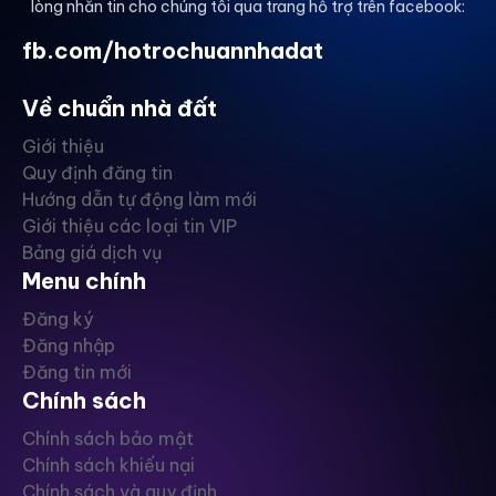
lòng nhắn tin cho chúng tôi qua trang hỗ trợ trên facebook:
fb.com/hotrochuannhadat
Về chuẩn nhà đất
Giới thiệu
Quy định đăng tin
Hướng dẫn tự động làm mới
Giới thiệu các loại tin VIP
Bảng giá dịch vụ
Menu chính
Đăng ký
Đăng nhập
Đăng tin mới
Chính sách
Chính sách bảo mật
Chính sách khiếu nại
Chính sách và quy định