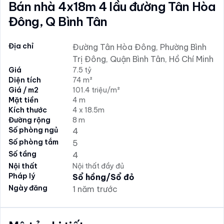
Bán nhà 4x18m 4 lầu đường Tân Hòa
Đông, Q Bình Tân
Địa chỉ
Đường Tân Hòa Đông, Phường Bình
Trị Đông, Quận Bình Tân, Hồ Chí Minh
Giá
7.5 tỷ
Diện tích
74 m²
Giá / m2
101.4 triệu/m²
Mặt tiền
4 m
Kích thước
4 x 18.5m
Đường rộng
8 m
Số phòng ngủ
4
Số phòng tắm
5
Số tầng
4
Nội thất
Nội thất đầy đủ
Pháp lý
Sổ hồng/Sổ đỏ
Ngày đăng
1 năm trước