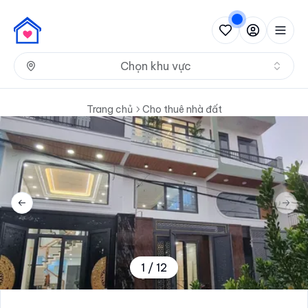
Nh
Chọn khu vực
Trang chủ
Cho thuê nhà đất
Previous slide
Next 
1
/
12