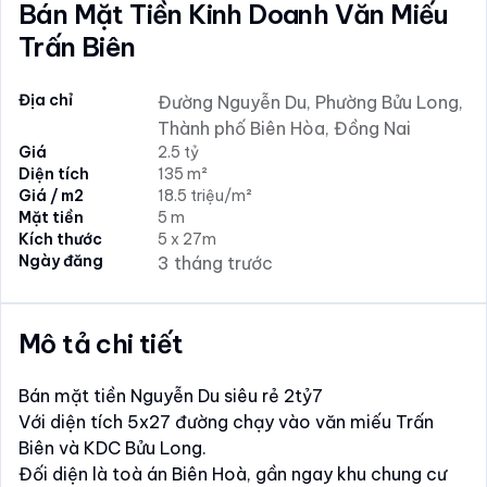
Bán Mặt Tiền Kinh Doanh Văn Miếu
Trấn Biên
Địa chỉ
Đường Nguyễn Du, Phường Bửu Long,
Thành phố Biên Hòa, Đồng Nai
Giá
2.5 tỷ
Diện tích
135 m²
Giá / m2
18.5 triệu/m²
Mặt tiền
5 m
Kích thước
5 x 27m
Ngày đăng
3 tháng trước
Mô tả chi tiết
Bán mặt tiền Nguyễn Du siêu rẻ 2tỷ7
Với diện tích 5x27 đường chạy vào văn miếu Trấn
Biên và KDC Bửu Long.
Đối diện là toà án Biên Hoà, gần ngay khu chung cư