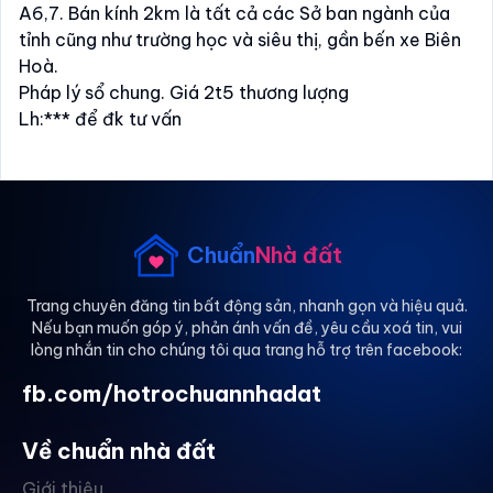
A6,7. Bán kính 2km là tất cả các Sở ban ngành của
tỉnh cũng như trường học và siêu thị, gần bến xe Biên
Hoà.
Pháp lý sổ chung. Giá 2t5 thương lượng
Lh:*** để đk tư vấn
Chuẩn
Nhà đất
Trang chuyên đăng tin bất động sản, nhanh gọn và hiệu quả.
Nếu bạn muốn góp ý, phản ánh vấn đề, yêu cầu xoá tin, vui
lòng nhắn tin cho chúng tôi qua trang hỗ trợ trên facebook:
fb.com/hotrochuannhadat
Về chuẩn nhà đất
Giới thiệu