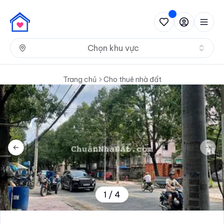
Nh
Chọn khu vực
Trang chủ
Cho thuê nhà đất
Previous slide
Next 
1
/
4