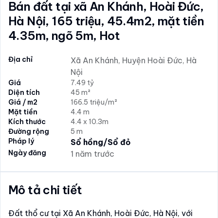
Bán đất tại xã An Khánh, Hoài Đức,
Hà Nội, 165 triệu, 45.4m2, mặt tiền
4.35m, ngõ 5m, Hot
Địa chỉ
Xã An Khánh, Huyện Hoài Đức, Hà
Nội
Giá
7.49 tỷ
Diện tích
45 m²
Giá / m2
166.5 triệu/m²
Mặt tiền
4.4 m
Kích thước
4.4 x 10.3m
Đường rộng
5 m
Pháp lý
Sổ hồng/Sổ đỏ
Ngày đăng
1 năm trước
Mô tả chi tiết
Đất thổ cư tại Xã An Khánh, Hoài Đức, Hà Nội, với