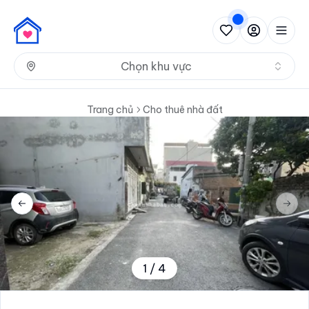
Nh
Chọn khu vực
Trang chủ
Cho thuê nhà đất
Previous slide
Next 
1
/
4