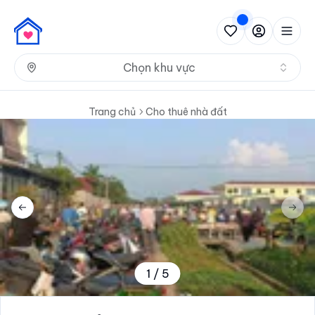
Nh
Chọn khu vực
Trang chủ
Cho thuê nhà đất
Previous slide
Next 
1
/
5