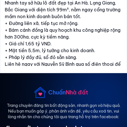
Nhanh tay sở hữu lô đất đẹp tại An Hà, Lạng Giang,
Bắc Giang với diện tích 99m², nằm ngay cổng trường
mầm non kinh doanh buôn bán tốt.
+ Đường liên xã, tiếp tục mở rộng.
+ Bám cánh đồng là quy hoạch khu công nghiệp rộng
hơn 300ha, cực kỳ tiềm năng.
+ Giá chỉ 1,65 tỷ VND.
+ Mặt tiền 5,5m, lý tưởng cho kinh doanh.
+ Pháp lý đầy đủ, sổ đỏ sẵn sàng.
Liên hệ ngay với Nguyễn Sỹ Bình qua số điện thoại để
biết thêm chi tiết.
Chuẩn
Nhà đất
Trang chuyên đăng tin bất động sản, nhanh gọn và hiệu quả.
Nếu bạn muốn góp ý, phản ánh vấn đề, yêu cầu xoá tin, vui
lòng nhắn tin cho chúng tôi qua trang hỗ trợ trên facebook: