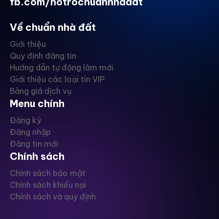
fb.com/hotrochuannhadat
Về chuẩn nhà đất
Giới thiệu
Quy định đăng tin
Hướng dẫn tự động làm mới
Giới thiệu các loại tin VIP
Bảng giá dịch vụ
Menu chính
Đăng ký
Đăng nhập
Đăng tin mới
Chính sách
Chính sách bảo mật
Chính sách khiếu nại
Chính sách và quy định