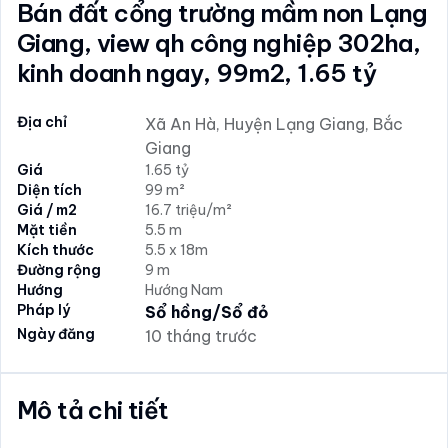
Bán đất cổng trường mầm non Lạng
Giang, view qh công nghiệp 302ha,
kinh doanh ngay, 99m2, 1.65 tỷ
Địa chỉ
Xã An Hà, Huyện Lạng Giang, Bắc
Giang
Giá
1.65 tỷ
Diện tích
99 m²
Giá / m2
16.7 triệu/m²
Mặt tiền
5.5 m
Kích thước
5.5 x 18m
Đường rộng
9 m
Hướng
Hướng Nam
Pháp lý
Sổ hồng/Sổ đỏ
Ngày đăng
10 tháng trước
Mô tả chi tiết