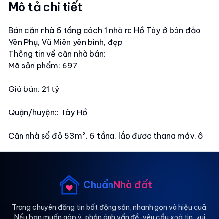
Mô tả chi tiết
Bán căn nhà 6 tầng cách 1 nhà ra Hồ Tây ở bán đảo
Yên Phụ, Vũ Miên yên bình, đẹp
Thông tin về căn nhà bán:
Mã sản phẩm: 697
Giá bán: 21 tỷ
Quận/huyện:: Tây Hồ
Căn nhà sổ đỏ 53m², 6 tầng, lắp được thang máy, ô
tô đỗ cạnh nhà, xung quanh nhiều quán cafe thơ
mộng ngồi ở vỉa hè rộng và ngắm hoàng hôn, nhà hiện
đại, thông thoáng, nhiều phòng ngủ, đồ đạc đẹp đầy
đủ, sân thượng. Mua về để ở cho 1 gia đình thoải mái
Chuẩn
Nhà đất
đông người và đầy đủ các phòng chức năng như
khách, bếp, vệ sinh khép kín, nhà lắp thêm thang máy
Trang chuyên đăng tin bất động sản, nhanh gọn và hiệu quả.
Nếu bạn muốn góp ý, phản ánh vấn đề, yêu cầu xoá tin, vui
cho thuê rất tiện lợi. Vị trí đẹp không dính quy hoạch,