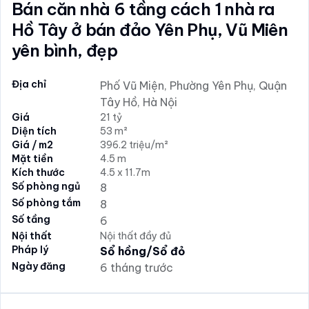
Bán căn nhà 6 tầng cách 1 nhà ra
Hồ Tây ở bán đảo Yên Phụ, Vũ Miên
yên bình, đẹp
Địa chỉ
Phố Vũ Miện, Phường Yên Phụ, Quận
Tây Hồ, Hà Nội
Giá
21 tỷ
Diện tích
53 m²
Giá / m2
396.2 triệu/m²
Mặt tiền
4.5 m
Kích thước
4.5 x 11.7m
Số phòng ngủ
8
Số phòng tắm
8
Số tầng
6
Nội thất
Nội thất đầy đủ
Pháp lý
Sổ hồng/Sổ đỏ
Ngày đăng
6 tháng trước