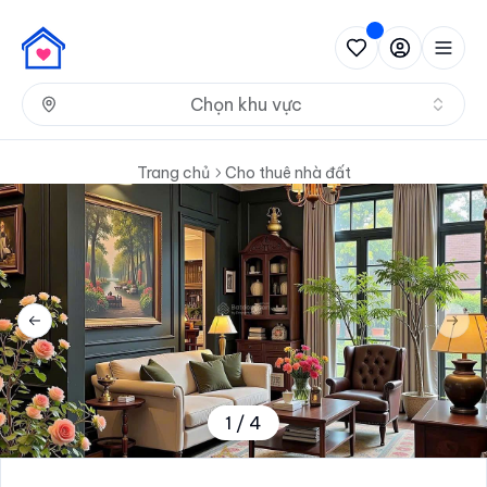
Nh
Chọn khu vực
Trang chủ
Cho thuê nhà đất
Previous slide
Next 
1
/
4