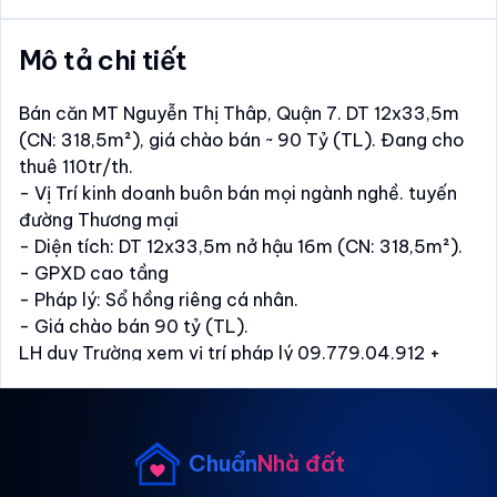
Mô tả chi tiết
Bán căn MT Nguyễn Thị Thâp, Quận 7. DT 12x33,5m
(CN: 318,5m²), giá chào bán ~ 90 Tỷ (TL). Đang cho
thuê 110tr/th.
- Vị Trí kinh doanh buôn bán mọi ngành nghề. tuyến
đường Thương mại
- Diện tích: DT 12x33,5m nở hậu 16m (CN: 318,5m²).
- GPXD cao tầng
- Pháp lý: Sổ hồng riêng cá nhân.
- Giá chào bán 90 tỷ (TL).
LH duy Trường xem vị trí pháp lý 09.779.04.912 +
09.18.912.139
Chuẩn
Nhà đất