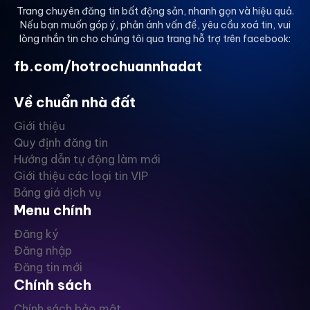
Trang chuyên đăng tin bất động sản, nhanh gọn và hiệu quả.
Nếu bạn muốn góp ý, phản ánh vấn đề, yêu cầu xoá tin, vui
lòng nhắn tin cho chúng tôi qua trang hỗ trợ trên facebook:
fb.com/hotrochuannhadat
Về chuẩn nhà đất
Giới thiệu
Quy định đăng tin
Hướng dẫn tự động làm mới
Giới thiệu các loại tin VIP
Bảng giá dịch vụ
Menu chính
Đăng ký
Đăng nhập
Đăng tin mới
Chính sách
Chính sách bảo mật