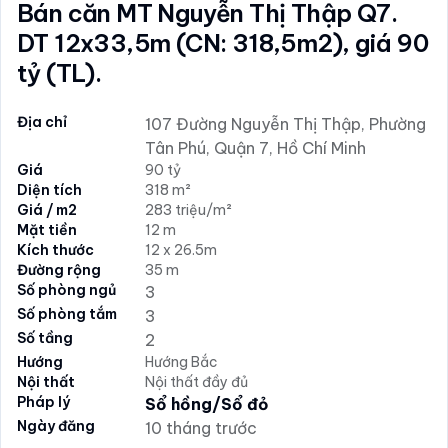
Bán căn MT Nguyễn Thị Thập Q7.
DT 12x33,5m (CN: 318,5m2), giá 90
tỷ (TL).
Địa chỉ
107 Đường Nguyễn Thị Thập, Phường
Tân Phú, Quận 7, Hồ Chí Minh
Giá
90 tỷ
Diện tích
318 m²
Giá / m2
283 triệu/m²
Mặt tiền
12 m
Kích thước
12 x 26.5m
Đường rộng
35 m
Số phòng ngủ
3
Số phòng tắm
3
Số tầng
2
Hướng
Hướng Bắc
Nội thất
Nội thất đầy đủ
Pháp lý
Sổ hồng/Sổ đỏ
Ngày đăng
10 tháng trước