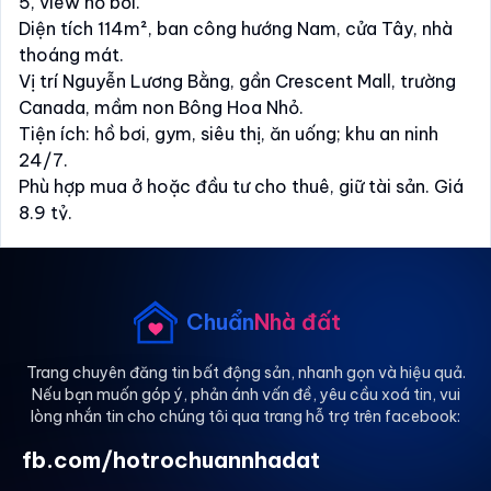
5, view hồ bơi.
Diện tích 114m², ban công hướng Nam, cửa Tây, nhà
thoáng mát.
Vị trí Nguyễn Lương Bằng, gần Crescent Mall, trường
Canada, mầm non Bông Hoa Nhỏ.
Tiện ích: hồ bơi, gym, siêu thị, ăn uống; khu an ninh
24/7.
Phù hợp mua ở hoặc đầu tư cho thuê, giữ tài sản. Giá
8.9 tỷ.
📞 Yến Thư – Nhà môi giới uy tín PMH: 0918.645.705
Chuẩn
Nhà đất
Trang chuyên đăng tin bất động sản, nhanh gọn và hiệu quả.
Nếu bạn muốn góp ý, phản ánh vấn đề, yêu cầu xoá tin, vui
lòng nhắn tin cho chúng tôi qua trang hỗ trợ trên facebook:
fb.com/hotrochuannhadat