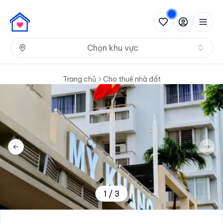
Nh
Chọn khu vực
Trang chủ
Cho thuê nhà đất
Previous slide
Next 
1
/
3