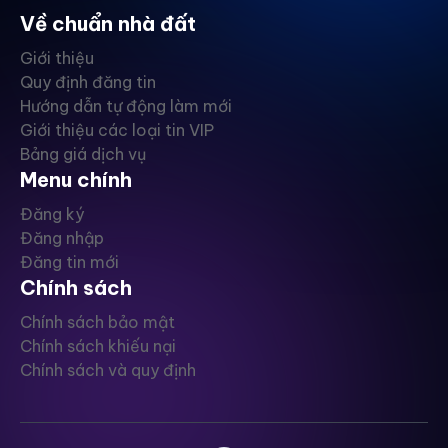
Về chuẩn nhà đất
Giới thiệu
Quy định đăng tin
Hướng dẫn tự động làm mới
Giới thiệu các loại tin VIP
Bảng giá dịch vụ
Menu chính
Đăng ký
Đăng nhập
Đăng tin mới
Chính sách
Chính sách bảo mật
Chính sách khiếu nại
Chính sách và quy định