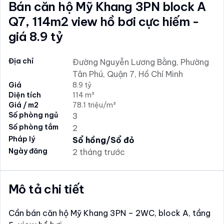
Bán căn hộ Mỹ Khang 3PN block A
Q7, 114m2 view hồ bơi cực hiếm -
giá 8.9 tỷ
Địa chỉ
Đường Nguyễn Lương Bằng, Phường
Tân Phú, Quận 7, Hồ Chí Minh
Giá
8.9 tỷ
Diện tích
114 m²
Giá / m2
78.1 triệu/m²
Số phòng ngủ
3
Số phòng tắm
2
Pháp lý
Sổ hồng/Sổ đỏ
Ngày đăng
2 tháng trước
Mô tả chi tiết
Cần bán căn hộ Mỹ Khang 3PN – 2WC, block A, tầng