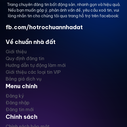
Trang chuyên đăng tin bất động sản, nhanh gọn và hiệu quả.
Nếu bạn muốn góp ý, phản ánh vấn đề, yêu cầu xoá tin, vui
lòng nhắn tin cho chúng tôi qua trang hỗ trợ trên facebook:
fb.com/hotrochuannhadat
Về chuẩn nhà đất
Giới thiệu
Quy định đăng tin
Hướng dẫn tự động làm mới
Giới thiệu các loại tin VIP
Bảng giá dịch vụ
Menu chính
Đăng ký
Đăng nhập
Đăng tin mới
Chính sách
Chính sách bảo mật