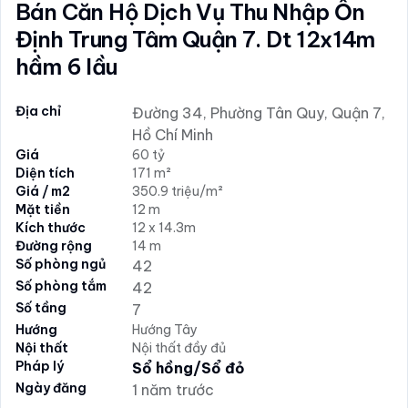
Bán Căn Hộ Dịch Vụ Thu Nhập Ổn
Định Trung Tâm Quận 7. Dt 12x14m
hầm 6 lầu
Địa chỉ
Đường 34, Phường Tân Quy, Quận 7,
Hồ Chí Minh
Giá
60 tỷ
Diện tích
171 m²
Giá / m2
350.9 triệu/m²
Mặt tiền
12 m
Kích thước
12 x 14.3m
Đường rộng
14 m
Số phòng ngủ
42
Số phòng tắm
42
Số tầng
7
Hướng
Hướng Tây
Nội thất
Nội thất đầy đủ
Pháp lý
Sổ hồng/Sổ đỏ
Ngày đăng
1 năm trước