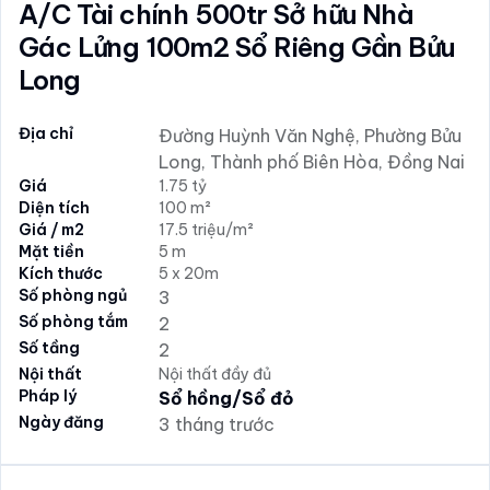
A/C Tài chính 500tr Sở hữu Nhà
Gác Lửng 100m2 Sổ Riêng Gần Bửu
Long
Địa chỉ
Đường Huỳnh Văn Nghệ, Phường Bửu
Long, Thành phố Biên Hòa, Đồng Nai
Giá
1.75 tỷ
Diện tích
100 m²
Giá / m2
17.5 triệu/m²
Mặt tiền
5 m
Kích thước
5 x 20m
Số phòng ngủ
3
Số phòng tắm
2
Số tầng
2
Nội thất
Nội thất đầy đủ
Pháp lý
Sổ hồng/Sổ đỏ
Ngày đăng
3 tháng trước