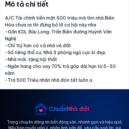
Mô tả chi tiết
A/C Tài chính tiền mặt 500 triệu mà tìm nhà Biên
Hòa chưa ra thì đừng bỏ lỡ cơ hội này nha
-Gần KDL Bửu Long, Trấn Biên đường Huỳnh Văn
Nghệ
-Chỉ 1tỷ hơn có cả nhà và đất
-Sổ riêng thổ cư, Nhà 3 phòng ngủ cực kì đẹp
-Nhà mới, tặng nội thất
-Ngân hang cho vay 70% trả góp dài hạn từ 5-30
năm
-Trả 500 Triệu nhận nhà đón tết luôn ạ
-LH xem nhà ạ
Chuẩn
Nhà đất
Trang chuyên đăng tin bất động sản, nhanh gọn và hiệu quả.
Nếu bạn muốn góp ý, phản ánh vấn đề, yêu cầu xoá tin, vui