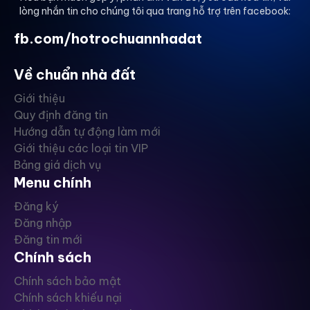
lòng nhắn tin cho chúng tôi qua trang hỗ trợ trên facebook:
fb.com/hotrochuannhadat
Về chuẩn nhà đất
Giới thiệu
Quy định đăng tin
Hướng dẫn tự động làm mới
Giới thiệu các loại tin VIP
Bảng giá dịch vụ
Menu chính
Đăng ký
Đăng nhập
Đăng tin mới
Chính sách
Chính sách bảo mật
Chính sách khiếu nại