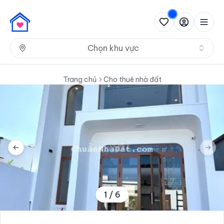
Nh
Chọn khu vực
Trang chủ
Cho thuê nhà đất
Previous slide
Next 
1
/
6