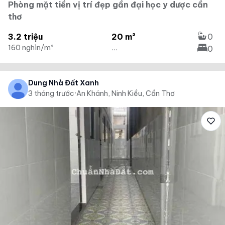
Phòng mặt tiền vị trí đẹp gần đại học y dược cần
thơ
3.2 triệu
20 m²
0
160 nghìn/m²
...
0
Dung Nhà Đất Xanh
3 tháng trước
·
An Khánh, Ninh Kiều, Cần Thơ