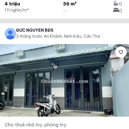
4 triệu
36 m²
0
111 nghìn/m²
...
0
ĐỨC NGUYỄN BĐS
3 tháng trước
·
An Khánh, Ninh Kiều, Cần Thơ
Cho thuê nhà trọ, phòng trọ