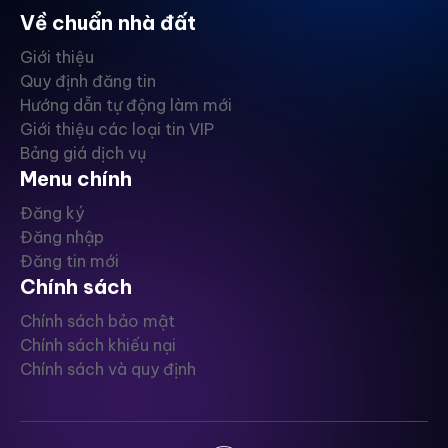
Về chuẩn nhà đất
Giới thiệu
Quy định đăng tin
Hướng dẫn tự động làm mới
Giới thiệu các loại tin VIP
Bảng giá dịch vụ
Menu chính
Đăng ký
Đăng nhập
Đăng tin mới
Chính sách
Chính sách bảo mật
Chính sách khiếu nại
Chính sách và quy định