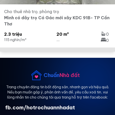
Cho thuê nhà trọ, phòng trọ
Mình có dãy trọ Có Gác mới xây KDC 91B- TP Cần
Thơ
2.3 triệu
20 m²
0
115 nghìn/m²
...
0
Chuẩn
Nhà đất
Trang chuyên đăng tin bất động sản, nhanh gọn và hiệu quả.
Nếu bạn muốn góp ý, phản ánh vấn đề, yêu cầu xoá tin, vui
lòng nhắn tin cho chúng tôi qua trang hỗ trợ trên facebook:
fb.com/hotrochuannhadat