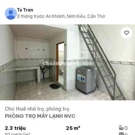
Tu Tran
3 tháng trước
·
An Khánh, Ninh Kiều, Cần Thơ
Cho thuê nhà trọ, phòng trọ
PHÒNG TRỌ MÁY LẠNH NVC
2.3 triệu
25 m²
0
92 nghìn/m²
...