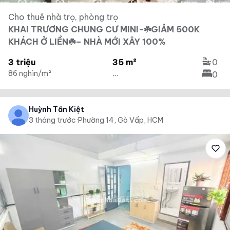
Cho thuê nhà trọ, phòng trọ
KHAI TRƯƠNG CHUNG CƯ MINI-☘️GIẢM 500K
KHÁCH Ở LIỀN☘️– NHÀ MỚI XÂY 100%
3 triệu
35 m²
0
86 nghìn/m²
...
0
Huỳnh Tấn Kiệt
3 tháng trước
·
Phường 14, Gò Vấp, HCM