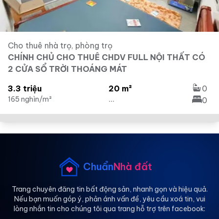
Cho thuê nhà trọ, phòng trọ
CHÍNH CHỦ CHO THUÊ CHDV FULL NỘI THẤT CÓ
2 CỬA SỔ TRỜI THOÁNG MÁT
3.3 triệu
20 m²
0
165 nghìn/m²
...
0
Chuẩn
Nhà đất
Trang chuyên đăng tin bất động sản, nhanh gọn và hiệu quả.
Nếu bạn muốn góp ý, phản ánh vấn đề, yêu cầu xoá tin, vui
lòng nhắn tin cho chúng tôi qua trang hỗ trợ trên facebook: