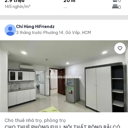
2.9 triệu
20 m²
0
145 nghìn/m²
...
0
Chí Hùng HiFriendz
3 tháng trước
·
Phường 14, Gò Vấp, HCM
Cho thuê nhà trọ, phòng trọ
CHO THUÊ PHÒNG FULL NỘI THẤT RỘNG RÃI CÓ