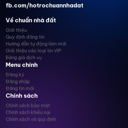
fb.com/hotrochuannhadat
Về chuẩn nhà đất
Giới thiệu
Quy định đăng tin
Hướng dẫn tự động làm mới
Giới thiệu các loại tin VIP
Bảng giá dịch vụ
Menu chính
Đăng ký
Đăng nhập
Đăng tin mới
Chính sách
Chính sách bảo mật
Chính sách khiếu nại
Chính sách và quy định