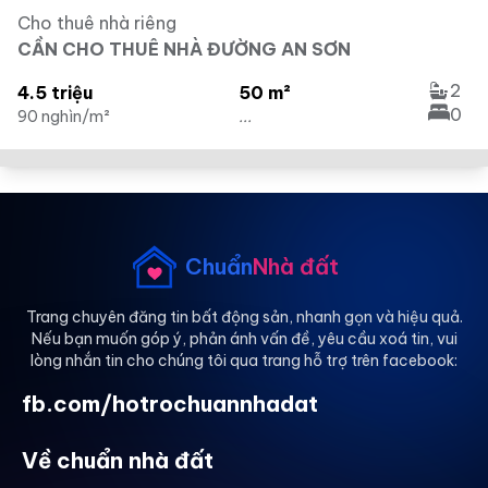
Cho thuê nhà riêng
CẦN CHO THUÊ NHÀ ĐƯỜNG AN SƠN
2
4.5 triệu
50 m²
0
90 nghìn/m²
...
Chuẩn
Nhà đất
Trang chuyên đăng tin bất động sản, nhanh gọn và hiệu quả.
Nếu bạn muốn góp ý, phản ánh vấn đề, yêu cầu xoá tin, vui
lòng nhắn tin cho chúng tôi qua trang hỗ trợ trên facebook:
fb.com/hotrochuannhadat
Về chuẩn nhà đất