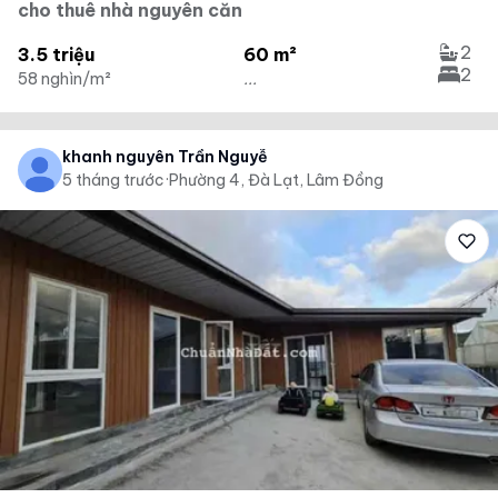
cho thuê nhà nguyên căn
2
3.5 triệu
60 m²
2
58 nghìn/m²
...
khanh nguyên Trần Nguyễ
5 tháng trước
·
Phường 4, Đà Lạt, Lâm Đồng