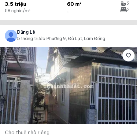
2
3.5 triệu
60 m²
2
58 nghìn/m²
...
Dũng Lê
5 tháng trước
·
Phường 9, Đà Lạt, Lâm Đồng
Cho thuê nhà riêng