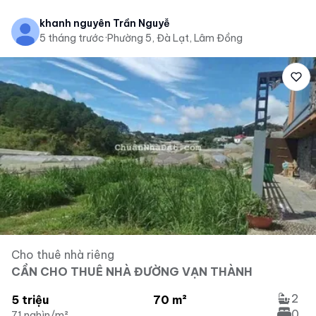
khanh nguyên Trần Nguyễ
5 tháng trước
·
Phường 5, Đà Lạt, Lâm Đồng
Cho thuê nhà riêng
CẦN CHO THUÊ NHÀ ĐƯỜNG VẠN THÀNH
2
5 triệu
70 m²
0
71 nghìn/m²
...