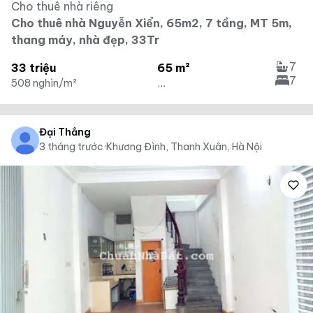
Cho thuê nhà riêng
Cho thuê nhà Nguyễn Xiển, 65m2, 7 tầng, MT 5m,
thang máy, nhà đẹp, 33Tr
7
33 triệu
65 m²
7
508 nghìn/m²
...
Đại Thắng
3 tháng trước
·
Khương Đình, Thanh Xuân, Hà Nội