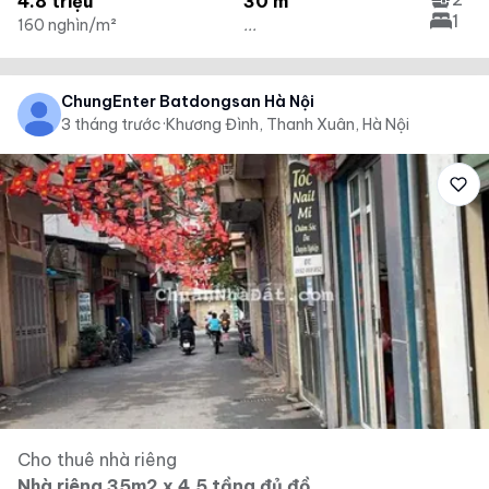
4.8 triệu
30 m²
1
160 nghìn/m²
...
ChungEnter Batdongsan Hà Nội
3 tháng trước
·
Khương Đình, Thanh Xuân, Hà Nội
Cho thuê nhà riêng
Nhà riêng 35m2 x 4.5 tầng đủ đồ