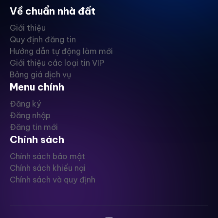
Về chuẩn nhà đất
Giới thiệu
Quy định đăng tin
Hướng dẫn tự động làm mới
Giới thiệu các loại tin VIP
Bảng giá dịch vụ
Menu chính
Đăng ký
Đăng nhập
Đăng tin mới
Chính sách
Chính sách bảo mật
Chính sách khiếu nại
Chính sách và quy định