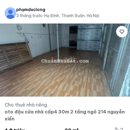
phạmduclong
3 tháng trước
·
Hạ Đình, Thanh Xuân, Hà Nội
Cho thuê nhà riêng
oto đậu cửa nhà cấp4 30m 2 tầng ngõ 214 nguyễn
xiển
2