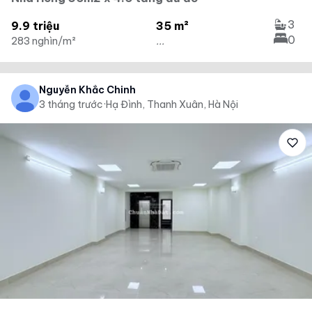
3
9.9 triệu
35 m²
0
283 nghìn/m²
...
Nguyễn Khắc Chinh
3 tháng trước
·
Hạ Đình, Thanh Xuân, Hà Nội