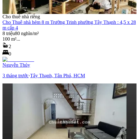
Cho thuê nhà riêng
Cho Thuê nhà hẻm 8 m Trường Trinh phường Tây Thạnh : 4,5 x 28
m cấp 4
8 triệu
80 nghìn/m²
100 m²
...
2
0
Nguyễn Thủy
3 tháng trước
·
Tây Thạnh, Tân Phú, HCM