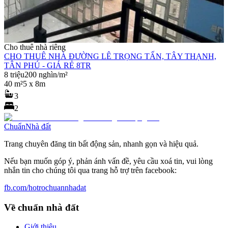
Cho thuê nhà riêng
CHO THUÊ NHÀ ĐƯỜNG LÊ TRỌNG TẤN, TÂY THẠNH,
TÂN PHÚ - GIÁ RẺ 8TR
8 triệu
200 nghìn/m²
40 m²
5 x 8m
3
2
Chuẩn
Nhà đất
Trang chuyên đăng tin bất động sản, nhanh gọn và hiệu quả.
Nếu bạn muốn góp ý, phản ánh vấn đề, yêu cầu xoá tin, vui lòng
nhắn tin cho chúng tôi qua trang hỗ trợ trên facebook:
fb.com/hotrochuannhadat
Về chuẩn nhà đất
Giới thiệu