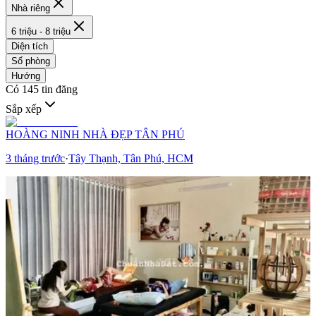
Nhà riêng
6 triệu - 8 triệu
Diện tích
Số phòng
Hướng
Có
145
tin đăng
Sắp xếp
HOÀNG NINH NHÀ ĐẸP TÂN PHÚ
3 tháng trước
·
Tây Thạnh, Tân Phú, HCM