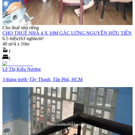
Cho thuê nhà riêng
CHO THUÊ NHÀ 4 X 10M GÁC LỬNG NGUYỄN HỮU TIẾN
6.5 triệu
163 nghìn/m²
40 m²
4 x 10m
1
1
Lê Thị Kiều Nương
3 tháng trước
·
Tây Thạnh, Tân Phú, HCM