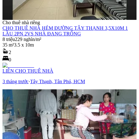
Cho thuê nhà riêng
CHO THUÊ NHÀ HẺM ĐƯỜNG TÂY THẠNH 3,5X10M 1
LẦU 2PN 2VS NHÀ ĐANG TRỐNG
8 triệu
229 nghìn/m²
35 m²
3.5 x 10m
2
0
LIÊN CHO THUÊ NHÀ
3 tháng trước
·
Tây Thạnh, Tân Phú, HCM