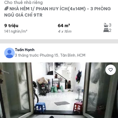
Cho thuê nhà riêng
🌈 NHÀ HẺM 1/ PHAN HUY ÍCH(4x14M) - 3 PHÒNG
NGỦ GIÁ CHỈ 9TR
3
9 triệu
64 m²
2
141 nghìn/m²
4 x 16m
Tuấn Hạnh
3 tháng trước
·
Phường 15, Tân Bình, HCM