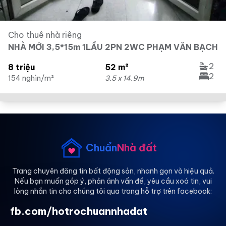
Cho thuê nhà riêng
NHÀ MỚI 3,5*15m 1LẦU 2PN 2WC PHẠM VĂN BẠCH
2
8 triệu
52 m²
2
154 nghìn/m²
3.5 x 14.9m
Chuẩn
Nhà đất
Trang chuyên đăng tin bất động sản, nhanh gọn và hiệu quả.
Nếu bạn muốn góp ý, phản ánh vấn đề, yêu cầu xoá tin, vui
lòng nhắn tin cho chúng tôi qua trang hỗ trợ trên facebook:
fb.com/hotrochuannhadat