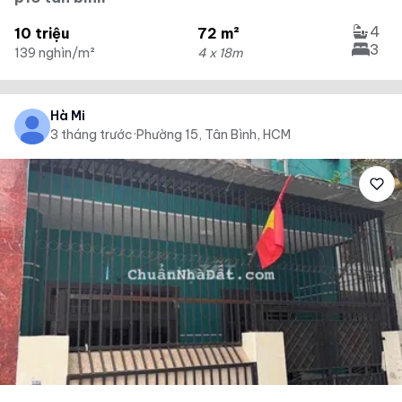
4
10 triệu
72 m²
3
139 nghìn/m²
4 x 18m
Hà Mi
3 tháng trước
·
Phường 15, Tân Bình, HCM