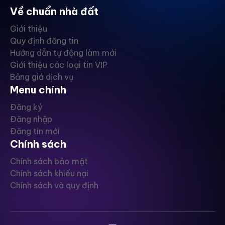
Về chuẩn nhà đất
Giới thiệu
Quy định đăng tin
Hướng dẫn tự động làm mới
Giới thiệu các loại tin VIP
Bảng giá dịch vụ
Menu chính
Đăng ký
Đăng nhập
Đăng tin mới
Chính sách
Chính sách bảo mật
Chính sách khiếu nại
Chính sách và quy định