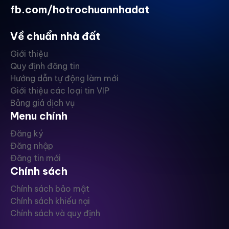
fb.com/hotrochuannhadat
Về chuẩn nhà đất
Giới thiệu
Quy định đăng tin
Hướng dẫn tự động làm mới
Giới thiệu các loại tin VIP
Bảng giá dịch vụ
Menu chính
Đăng ký
Đăng nhập
Đăng tin mới
Chính sách
Chính sách bảo mật
Chính sách khiếu nại
Chính sách và quy định