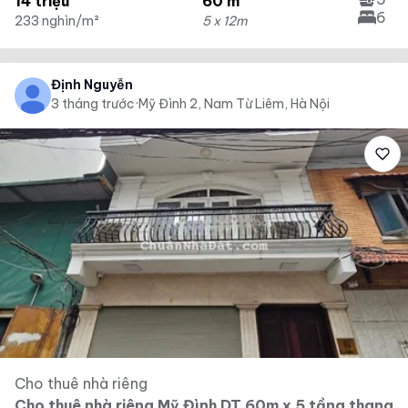
14 triệu
60 m²
6
233 nghìn/m²
5 x 12m
Định Nguyễn
3 tháng trước
·
Mỹ Đình 2, Nam Từ Liêm, Hà Nội
Cho thuê nhà riêng
Cho thuê nhà riêng Mỹ Đình DT 60m x 5 tầng thang