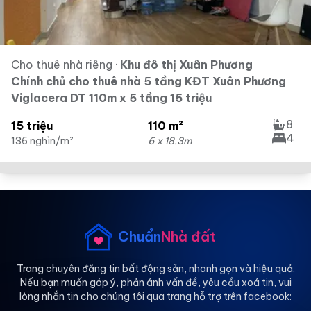
Cho thuê nhà riêng
·
Khu đô thị Xuân Phương
Chính chủ cho thuê nhà 5 tầng KĐT Xuân Phương
Viglacera DT 110m x 5 tầng 15 triệu
8
15 triệu
110 m²
4
136 nghìn/m²
6 x 18.3m
Chuẩn
Nhà đất
Trang chuyên đăng tin bất động sản, nhanh gọn và hiệu quả.
Nếu bạn muốn góp ý, phản ánh vấn đề, yêu cầu xoá tin, vui
lòng nhắn tin cho chúng tôi qua trang hỗ trợ trên facebook: