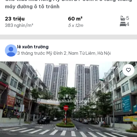
máy đường ô tô tránh
5
23 triệu
60 m²
4
383 nghìn/m²
5 x 12m
lê xuân trường
3 tháng trước
·
Mỹ Đình 2, Nam Từ Liêm, Hà Nội