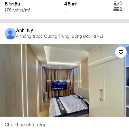
2
8 triệu
45 m²
2
178 nghìn/m²
...
Anh Huy
4 tháng trước
·
Quang Trung, Đống Đa, Hà Nội
Cho thuê nhà riêng