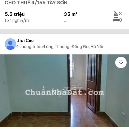
CHO THUÊ 4/155 TÂY SƠN
3
5.5 triệu
35 m²
0
157 nghìn/m²
...
thai Cuc
4 tháng trước
·
Láng Thượng, Đống Đa, Hà Nội