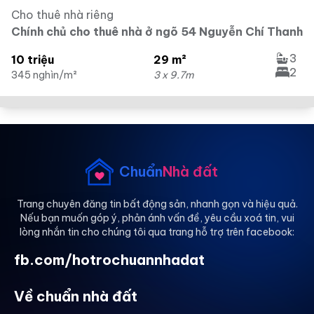
Cho thuê nhà riêng
Chính chủ cho thuê nhà ở ngõ 54 Nguyễn Chí Thanh
3
10 triệu
29 m²
2
345 nghìn/m²
3 x 9.7m
Chuẩn
Nhà đất
Trang chuyên đăng tin bất động sản, nhanh gọn và hiệu quả.
Nếu bạn muốn góp ý, phản ánh vấn đề, yêu cầu xoá tin, vui
lòng nhắn tin cho chúng tôi qua trang hỗ trợ trên facebook:
fb.com/hotrochuannhadat
Về chuẩn nhà đất