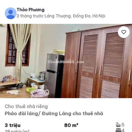
Thảo Phương
3 tháng trước
·
Láng Thượng, Đống Đa, Hà Nội
Cho thuê nhà riêng
Pháo đài láng/ Đường Láng cho thuê nhà
5
3 triệu
80 m²
4
38 nghìn/m²
...