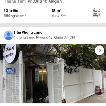
Tháng Tám. Phường 10.Quận 3.
2
10 triệu
18 m²
3
556 nghìn/m²
4 x 4.5m
Trần Phong Land
4 tháng trước
·
Phường 12, Quận 3, HCM