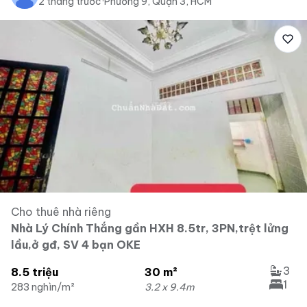
2 tháng trước
·
Phường 9, Quận 3, HCM
Cho thuê nhà riêng
Nhà Lý Chính Thắng gần HXH 8.5tr, 3PN,trệt lửng
lầu,ở gđ, SV 4 bạn OKE
3
8.5 triệu
30 m²
1
283 nghìn/m²
3.2 x 9.4m