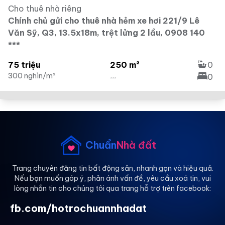
Cho thuê nhà riêng
Chính chủ gửi cho thuê nhà hẻm xe hơi 221/9 Lê
Văn Sỹ, Q3, 13.5x18m, trệt lửng 2 lầu, 0908 140
***
75 triệu
250 m²
0
300 nghìn/m²
...
0
Chuẩn
Nhà đất
Trang chuyên đăng tin bất động sản, nhanh gọn và hiệu quả.
Nếu bạn muốn góp ý, phản ánh vấn đề, yêu cầu xoá tin, vui
lòng nhắn tin cho chúng tôi qua trang hỗ trợ trên facebook:
fb.com/hotrochuannhadat