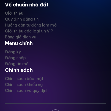
Về chuẩn nhà đất
Giới thiệu
Quy định đăng tin
Hướng dẫn tự động làm mới
Giới thiệu các loại tin VIP
Bảng giá dịch vụ
Menu chính
Đăng ký
Đăng nhập
Đăng tin mới
Chính sách
Chính sách bảo mật
Chính sách khiếu nại
Chính sách và quy định