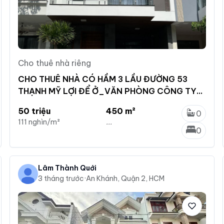
Cho thuê nhà riêng
CHO THUÊ NHÀ CÓ HẦM 3 LẦU ĐƯỜNG 53
THẠNH MỸ LỢI ĐỂ Ở_VĂN PHÒNG CÔNG TY
GIÁ CHỈ 50 TRIỆU
50 triệu
450 m²
0
111 nghìn/m²
...
0
Lâm Thành Quới
3 tháng trước
·
An Khánh, Quận 2, HCM