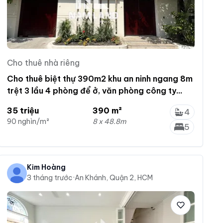
Cho thuê nhà riêng
Cho thuê biệt thự 390m2 khu an ninh ngang 8m
trệt 3 lầu 4 phòng để ở, văn phòng công ty
Trần Não
35 triệu
390 m²
4
90 nghìn/m²
8 x 48.8m
5
Kim Hoàng
3 tháng trước
·
An Khánh, Quận 2, HCM