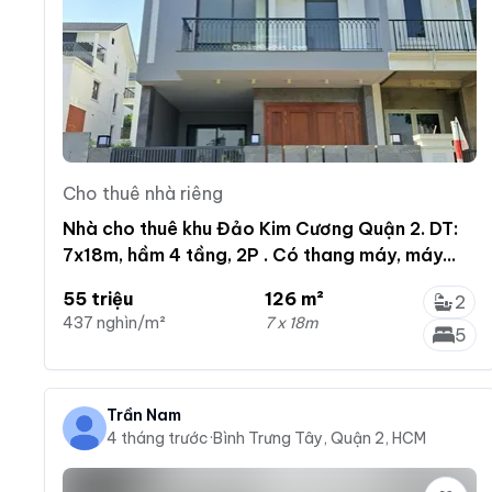
Cho thuê nhà riêng
Nhà cho thuê khu Đảo Kim Cương Quận 2. DT:
7x18m, hầm 4 tầng, 2P . Có thang máy, máy
lạnh. Giá 55tr
55 triệu
126 m²
2
437 nghìn/m²
7 x 18m
5
Trần Nam
4 tháng trước
·
Bình Trưng Tây, Quận 2, HCM