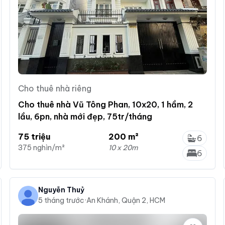
Cho thuê nhà riêng
Cho thuê nhà Vũ Tông Phan, 10x20, 1 hầm, 2
lầu, 6pn, nhà mới đẹp, 75tr/tháng
75 triệu
200 m²
6
375 nghìn/m²
10 x 20m
6
Nguyễn Thuỷ
5 tháng trước
·
An Khánh, Quận 2, HCM