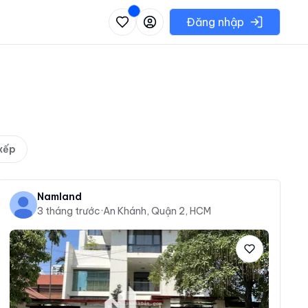
 danh sách các khu vực có thể chọn
Đăng nhập
xếp
Namland
3 tháng trước
·
An Khánh, Quận 2, HCM