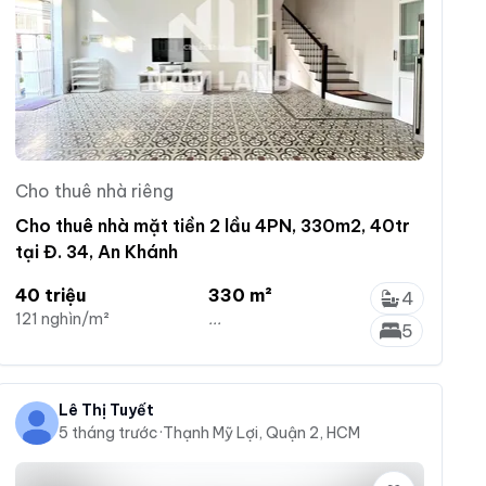
Cho thuê nhà riêng
Cho thuê nhà mặt tiền 2 lầu 4PN, 330m2, 40tr
tại Đ. 34, An Khánh
40 triệu
330 m²
4
121 nghìn/m²
...
5
Lê Thị Tuyết
5 tháng trước
·
Thạnh Mỹ Lợi, Quận 2, HCM