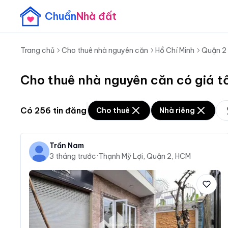
Chuẩn
Nhà đất
Trang chủ
Cho thuê nhà nguyên căn
Hồ Chí Minh
Quận 2
Cho thuê nhà nguyên căn có giá t
Có
256
tin đăng
Cho thuê
Nhà riêng
Trần Nam
3 tháng trước
·
Thạnh Mỹ Lợi, Quận 2, HCM