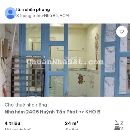
lâm chấn phong
3 tháng trước
·
Nhà Bè, HCM
Cho thuê nhà riêng
Nhà hẻm 2405 Huỳnh Tấn Phát •> KHO B
2
4 triệu
24 m²
2
167 nghìn/m²
3 x 8m