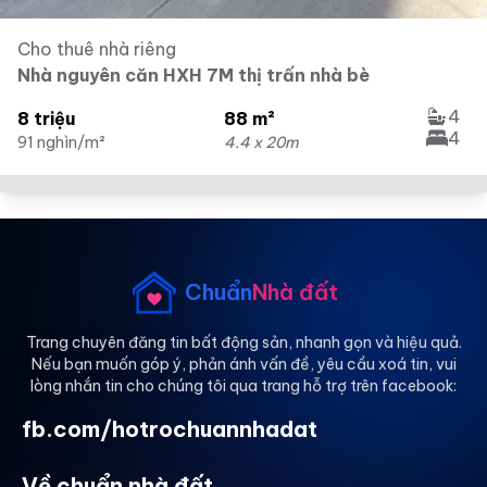
Cho thuê nhà riêng
Nhà nguyên căn HXH 7M thị trấn nhà bè
4
8 triệu
88 m²
4
91 nghìn/m²
4.4 x 20m
Chuẩn
Nhà đất
Trang chuyên đăng tin bất động sản, nhanh gọn và hiệu quả.
Nếu bạn muốn góp ý, phản ánh vấn đề, yêu cầu xoá tin, vui
lòng nhắn tin cho chúng tôi qua trang hỗ trợ trên facebook:
fb.com/hotrochuannhadat
Về chuẩn nhà đất