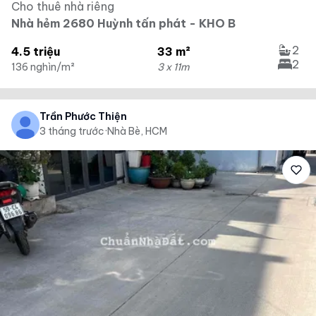
Cho thuê nhà riêng
Nhà hẻm 2680 Huỳnh tấn phát - KHO B
2
4.5 triệu
33 m²
2
136 nghìn/m²
3 x 11m
Trần Phước Thiện
3 tháng trước
·
Nhà Bè, HCM