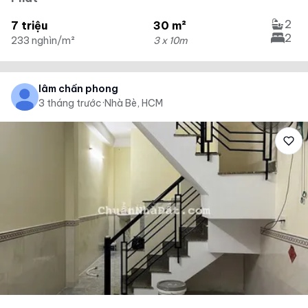
2
7 triệu
30 m²
2
233 nghìn/m²
3 x 10m
lâm chấn phong
3 tháng trước
·
Nhà Bè, HCM