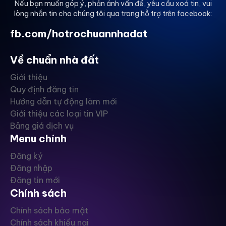
Nếu bạn muốn góp ý, phản ánh vấn đề, yêu cầu xoá tin, vui
lòng nhắn tin cho chúng tôi qua trang hỗ trợ trên facebook:
fb.com/hotrochuannhadat
Về chuẩn nhà đất
Giới thiệu
Quy định đăng tin
Hướng dẫn tự động làm mới
Giới thiệu các loại tin VIP
Bảng giá dịch vụ
Menu chính
Đăng ký
Đăng nhập
Đăng tin mới
Chính sách
Chính sách bảo mật
Chính sách khiếu nại