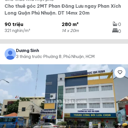
Cho thuê góc 2MT Phan Đăng Lưu ngay Phan Xích
Long Quận Phú Nhuận. DT 14mx 20m
90 triệu
280 m²
0
321 nghìn/m²
14 x 20m
0
Dương Sinh
3 tháng trước
·
Phường 8, Phú Nhuận, HCM