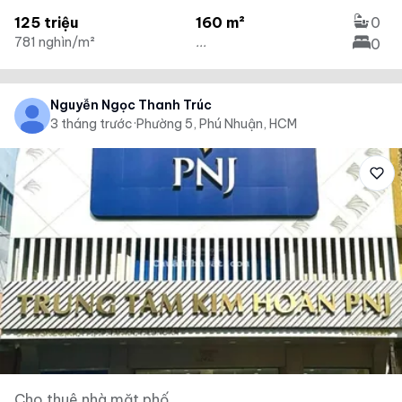
125 triệu
160 m²
0
781 nghìn/m²
...
0
Nguyễn Ngọc Thanh Trúc
3 tháng trước
·
Phường 5, Phú Nhuận, HCM
Cho thuê nhà mặt phố