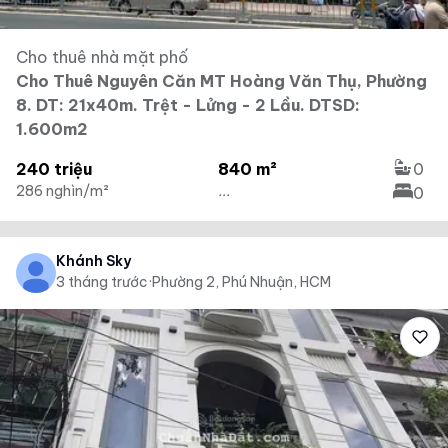
Cho thuê nhà mặt phố
Cho Thuê Nguyên Căn MT Hoàng Văn Thụ, Phường
8. DT: 21x40m. Trệt - Lửng - 2 Lầu. DTSD:
1.600m2
240 triệu
840 m²
0
286 nghìn/m²
...
0
Khánh Sky
3 tháng trước
·
Phường 2, Phú Nhuận, HCM