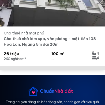
Cho thuê nhà mặt phố
Cho thuê nhà làm spa, văn phòng - mặt tiền 108
Hoa Lan. Ngang 5m dài 20m
4
26 triệu
100 m²
4
260 nghìn/m²
...
Chuẩn
Nhà đất
Trang chuyên đăng tin bất động sản, nhanh gọn và hiệu quả.