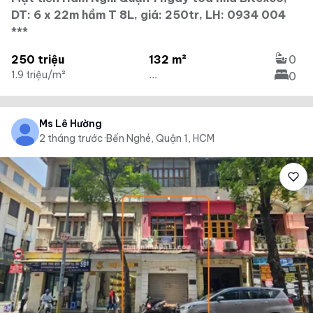
DT: 6 x 22m hầm T 8L, giá: 250tr, LH: 0934 004
***
250 triệu
132 m²
0
1.9 triệu/m²
...
0
Ms Lê Hường
2 tháng trước
·
Bến Nghé, Quận 1, HCM