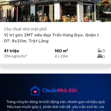
Cho thuê nhà mặt phố
Vị trí góc 2MT siêu đẹp Trần Hưng Đạo, Quận 1.
DT: 8x20m. Trệt Lửng
41 triệu
160 m²
0
256 nghìn/m²
8 x 20m
0
Chuẩn
Nhà đất
Trang chuyên đăng tin bất động sản, nhanh gọn và hiệu quả.
Nếu bạn muốn góp ý, phản ánh vấn đề, yêu cầu xoá tin, vui