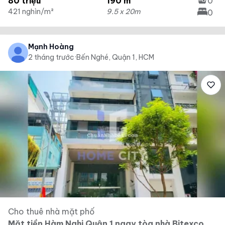
80 triệu
190 m²
0
421 nghìn/m²
9.5 x 20m
0
Mạnh Hoàng
2 tháng trước
·
Bến Nghé, Quận 1, HCM
Cho thuê nhà mặt phố
Mặt tiền Hàm Nghi Quận 1 ngay tòa nhà Bitexco,