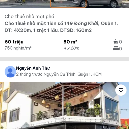
Cho thuê nhà mặt phố
Cho thuê nhà mặt tiền số 149 Đồng Khởi, Quận 1,
DT: 4X20m, 1 trệt 1 lầu, DTSD: 160m2
60 triệu
80 m²
0
750 nghìn/m²
4 x 20m
0
Nguyễn Anh Thư
2 tháng trước
·
Nguyễn Cư Trinh, Quận 1, HCM