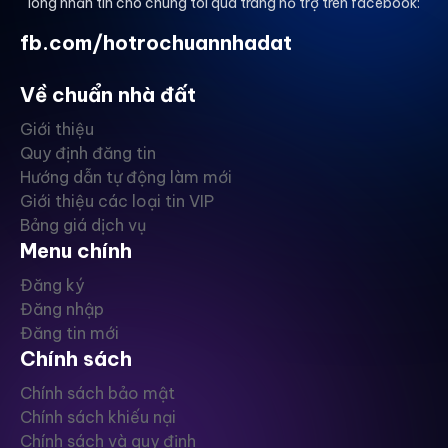
lòng nhắn tin cho chúng tôi qua trang hỗ trợ trên facebook:
fb.com/hotrochuannhadat
Về chuẩn nhà đất
Giới thiệu
Quy định đăng tin
Hướng dẫn tự động làm mới
Giới thiệu các loại tin VIP
Bảng giá dịch vụ
Menu chính
Đăng ký
Đăng nhập
Đăng tin mới
Chính sách
Chính sách bảo mật
Chính sách khiếu nại
Chính sách và quy định