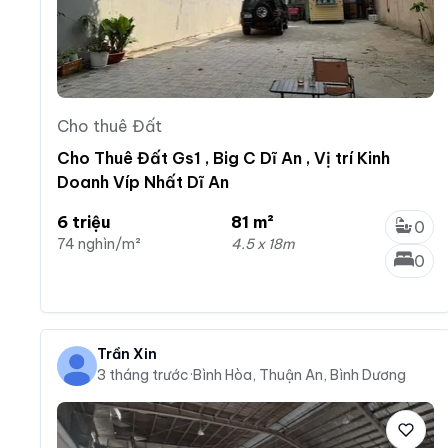
Cho thuê Đất
Cho Thuê Đất Gs1 , Big C Dĩ An , Vị trí Kinh
Doanh Víp Nhất Dĩ An
6 triệu
81 m²
0
74 nghìn/m²
4.5 x 18m
0
Trần Xin
3 tháng trước
·
Bình Hòa, Thuận An, Bình Dương