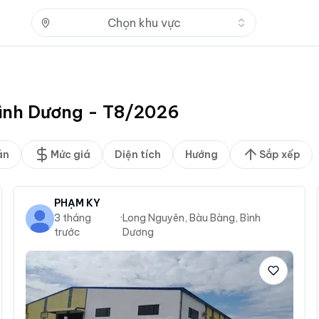
Nhấn để mở
Chọn khu vực
 Bình Dương - T8/2026
án
Mức giá
Diện tích
Hướng
Sắp xếp
PHẠM KÝ
3 tháng
·
Long Nguyên, Bàu Bàng, Bình
trước
Dương