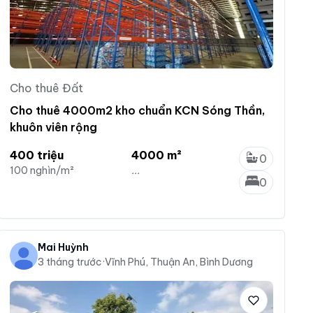
Cho thuê Đất
Cho thuê 4000m2 kho chuẩn KCN Sóng Thần,
khuôn viên rộng
400 triệu
4000 m²
0
100 nghìn/m²
...
0
Mai Huỳnh
3 tháng trước
·
Vĩnh Phú, Thuận An, Bình Dương