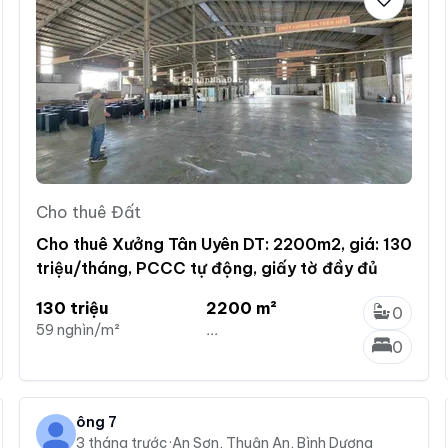
Cho thuê Đất
Cho thuê Xưởng Tân Uyên DT: 2200m2, giá: 130
triệu/tháng, PCCC tự động, giấy tờ đầy đủ
130 triệu
2200 m²
0
59 nghìn/m²
...
0
ông 7
3 tháng trước
·
An Sơn, Thuận An, Bình Dương