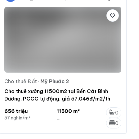
Cho thuê Đất
·
Mỹ Phước 2
Cho thuê xưởng 11500m2 tại Bến Cát Bình
Dương. PCCC tự động, giá 57.046đ/m2/th
656 triệu
11500 m²
0
57 nghìn/m²
...
0