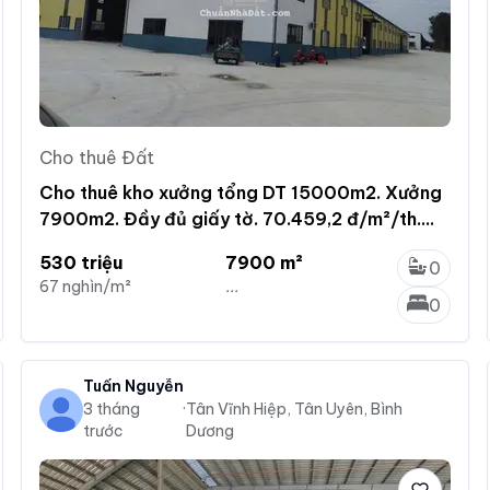
Cho thuê Đất
Cho thuê kho xưởng tổng DT 15000m2. Xưởng
7900m2. Đầy đủ giấy tờ. 70.459,2 đ/m²/th.
Bàu Bàng, BD
530 triệu
7900 m²
0
67 nghìn/m²
...
0
Tuấn Nguyễn
3 tháng
·
Tân Vĩnh Hiệp, Tân Uyên, Bình
trước
Dương