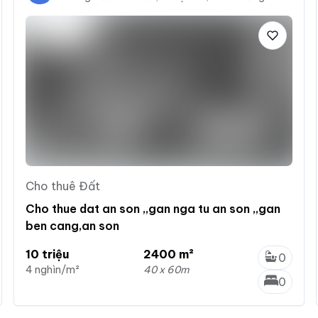
Cho thuê Đất
Cho thue dat an son ,,gan nga tu an son ,,gan
ben cang,an son
10 triệu
2400 m²
0
4 nghìn/m²
40 x 60m
0