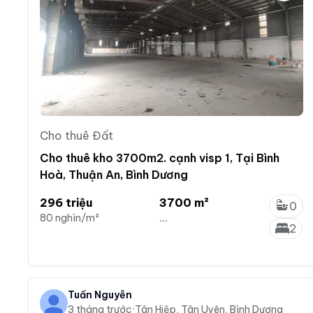
Cho thuê Đất
Cho thuê kho 3700m2. cạnh visp 1, Tại Bình
Hoà, Thuận An, Bình Dương
296 triệu
3700 m²
0
80 nghìn/m²
...
2
Tuấn Nguyễn
3 tháng trước
·
Tân Hiệp, Tân Uyên, Bình Dương