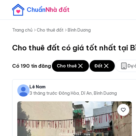
Chuẩn
Nhà đất
Trang chủ
Cho thuê đất
Bình Dương
Cho thuê đất có giá tốt nhất tại
Có
190
tin đăng
Cho thuê
Đất
Dự 
Lê Nam
3 tháng trước
·
Đông Hòa, Dĩ An, Bình Dương