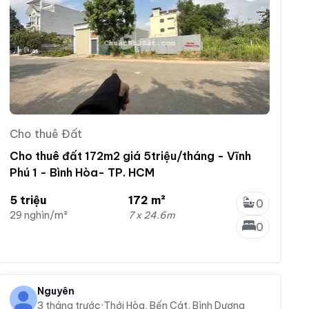
Cho thuê Đất
Cho thuê đất 172m2 giá 5triệu/tháng - Vĩnh
Phú 1 - Bình Hòa- TP. HCM
5 triệu
172 m²
0
29 nghìn/m²
7 x 24.6m
0
Nguyên
3 tháng trước
·
Thới Hòa, Bến Cát, Bình Dương