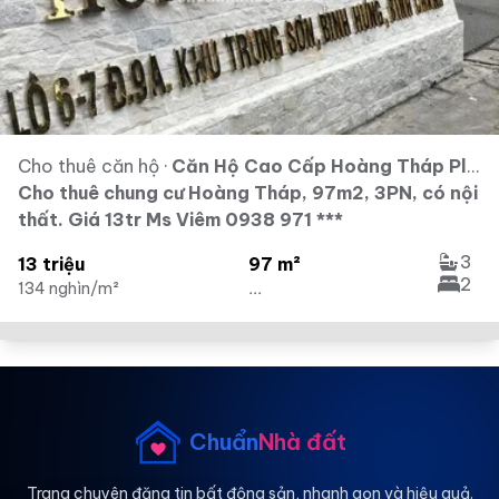
Cho thuê căn hộ
·
Căn Hộ Cao Cấp Hoàng Tháp Plaza
Cho thuê chung cư Hoàng Tháp, 97m2, 3PN, có nội
thất. Giá 13tr Ms Viêm 0938 971 ***
3
13 triệu
97 m²
2
134 nghìn/m²
...
Chuẩn
Nhà đất
Trang chuyên đăng tin bất động sản, nhanh gọn và hiệu quả.