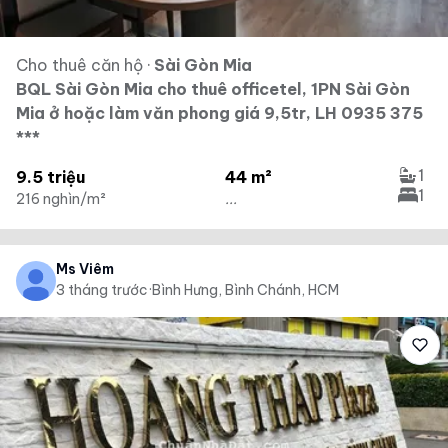
Cho thuê căn hộ
·
Sài Gòn Mia
BQL Sài Gòn Mia cho thuê officetel, 1PN Sài Gòn
Mia ở hoặc làm văn phong giá 9,5tr, LH 0935 375
***
1
9.5 triệu
44 m²
1
216 nghìn/m²
...
Ms Viêm
3 tháng trước
·
Bình Hưng, Bình Chánh, HCM