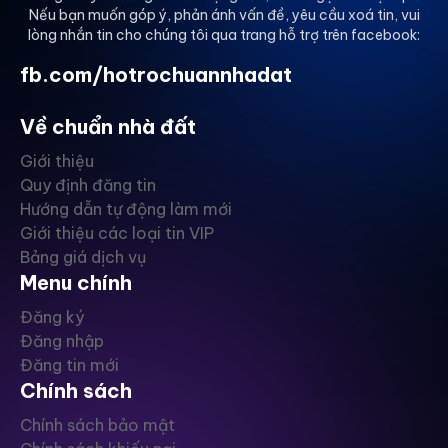
Nếu bạn muốn góp ý, phản ánh vấn đề, yêu cầu xoá tin, vui
lòng nhắn tin cho chúng tôi qua trang hỗ trợ trên facebook:
fb.com/hotrochuannhadat
Về chuẩn nhà đất
Giới thiệu
Quy định đăng tin
Hướng dẫn tự động làm mới
Giới thiệu các loại tin VIP
Bảng giá dịch vụ
Menu chính
Đăng ký
Đăng nhập
Đăng tin mới
Chính sách
Chính sách bảo mật