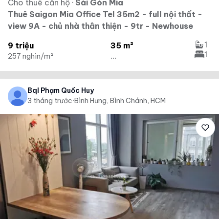
Cho thuê căn hộ
·
Sài Gòn Mia
Thuê Saigon Mia Office Tel 35m2 - full nội thất -
view 9A - chủ nhà thân thiện - 9tr - Newhouse
1
9 triệu
35 m²
1
257 nghìn/m²
...
Bql Phạm Quốc Huy
3 tháng trước
·
Bình Hưng, Bình Chánh, HCM