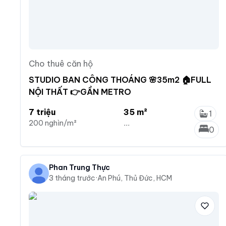
Cho thuê căn hộ
STUDIO BAN CÔNG THOÁNG 🌸35m2 🏠FULL
NỘI THẤT 👉GẦN METRO
7 triệu
35 m²
1
200 nghìn/m²
...
0
Phan Trung Thực
3 tháng trước
·
An Phú, Thủ Đức, HCM