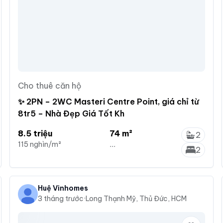
Cho thuê căn hộ
✨ 2PN – 2WC Masteri Centre Point, giá chỉ từ
8tr5 – Nhà Đẹp Giá Tốt Kh
8.5 triệu
74 m²
2
115 nghìn/m²
...
2
Huệ Vinhomes
3 tháng trước
·
Long Thạnh Mỹ, Thủ Đức, HCM