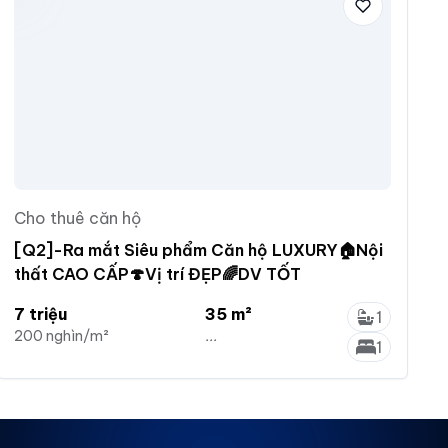
Cho thuê căn hộ
[Q2]-Ra mắt Siêu phẩm Căn hộ LUXURY🏠Nội
thất CAO CẤP🍄Vị trí ĐẸP🌈DV TỐT
7 triệu
35 m²
1
200 nghìn/m²
...
1