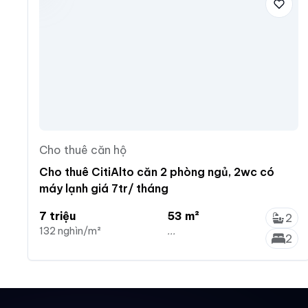
Cho thuê căn hộ
Cho thuê CitiAlto căn 2 phòng ngủ, 2wc có
máy lạnh giá 7tr/ tháng
7 triệu
53 m²
2
132 nghìn/m²
...
2