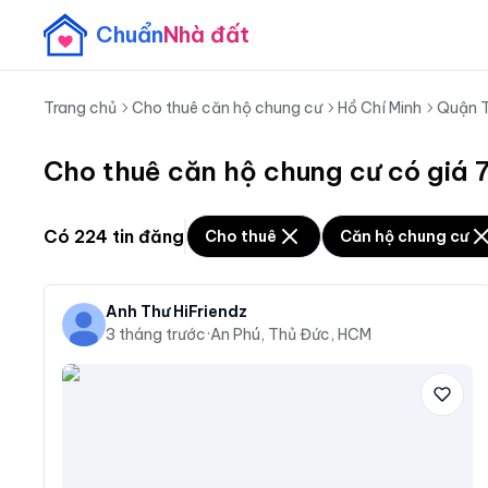
Chuẩn
Nhà đất
Trang chủ
Cho thuê căn hộ chung cư
Hồ Chí Minh
Quận 
Cho thuê căn hộ chung cư có giá 7
Có
224
tin đăng
Cho thuê
Căn hộ chung cư
Anh Thư HiFriendz
3 tháng trước
·
An Phú, Thủ Đức, HCM