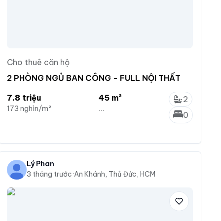
Cho thuê căn hộ
2 PHÒNG NGỦ BAN CÔNG - FULL NỘI THẤT
7.8 triệu
45 m²
2
173 nghìn/m²
...
0
Lý Phan
3 tháng trước
·
An Khánh, Thủ Đức, HCM