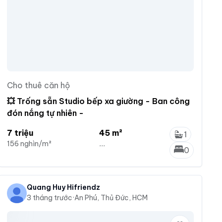
Cho thuê căn hộ
💥 Trống sẵn Studio bếp xa giường - Ban công
đón nắng tự nhiên -
7 triệu
45 m²
1
156 nghìn/m²
...
0
Quang Huy Hifriendz
3 tháng trước
·
An Phú, Thủ Đức, HCM