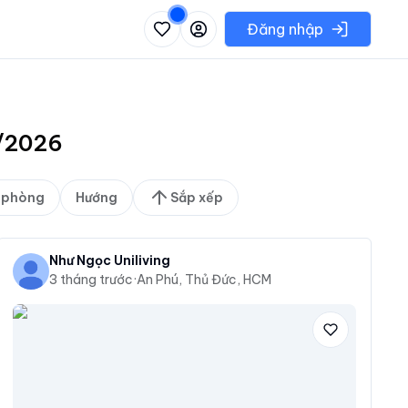
 danh sách các khu vực có thể chọn
Đăng nhập
8/2026
 phòng
Hướng
Sắp xếp
Như Ngọc Uniliving
3 tháng trước
·
An Phú, Thủ Đức, HCM