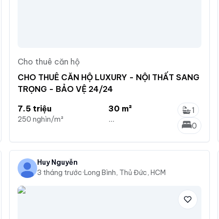
Cho thuê căn hộ
CHO THUÊ CĂN HỘ LUXURY - NỘI THẤT SANG
TRỌNG - BẢO VỆ 24/24
7.5 triệu
30 m²
1
250 nghìn/m²
...
0
Huy Nguyễn
3 tháng trước
·
Long Bình, Thủ Đức, HCM