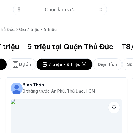
Nhấn để mở
Chọn khu vực
Thủ Đức
Giá 7 triệu - 9 triệu
 triệu - 9 triệu tại Quận Thủ Đức - T
Dự án
7 triệu - 9 triệu
Diện tích
Số
Bích Thảo
3 tháng trước
·
An Phú, Thủ Đức, HCM