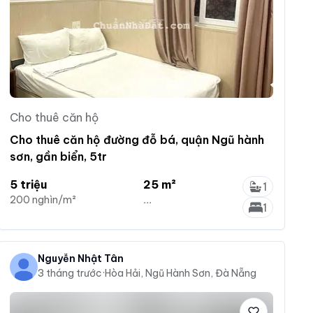
Cho thuê căn hộ
Cho thuê căn hộ đường đỗ bá, quận Ngũ hành
sơn, gần biển, 5tr
5 triệu
25 m²
1
200 nghìn/m²
...
1
Nguyễn Nhật Tân
3 tháng trước
·
Hòa Hải, Ngũ Hành Sơn, Đà Nẵng