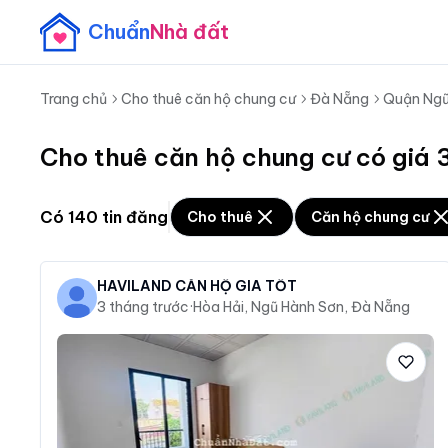
Chuẩn
Nhà đất
Trang chủ
Cho thuê căn hộ chung cư
Đà Nẵng
Quận Ngũ
Cho thuê căn hộ chung cư có giá 3
Có
140
tin đăng
Cho thuê
Căn hộ chung cư
HAVILAND CĂN HỘ GIÁ TỐT
3 tháng trước
·
Hòa Hải, Ngũ Hành Sơn, Đà Nẵng