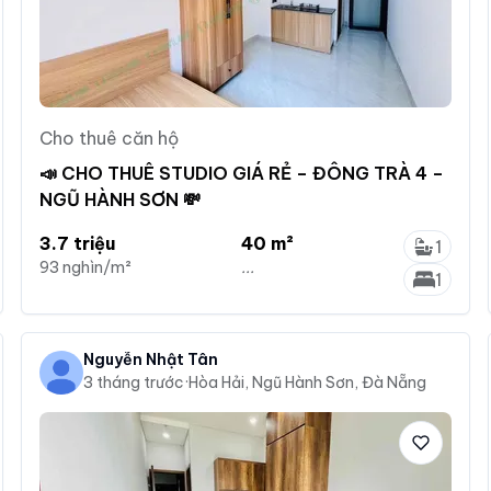
Cho thuê căn hộ
📣 CHO THUÊ STUDIO GIÁ RẺ – ĐÔNG TRÀ 4 –
NGŨ HÀNH SƠN 💸
3.7 triệu
40 m²
1
93 nghìn/m²
...
1
Nguyễn Nhật Tân
3 tháng trước
·
Hòa Hải, Ngũ Hành Sơn, Đà Nẵng