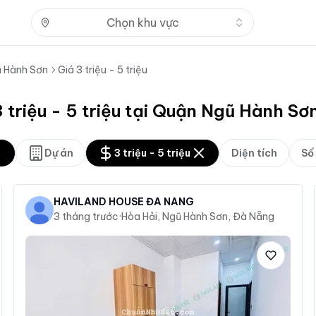
Nhấn để mở
Chọn khu vực
 Hành Sơn
Giá 3 triệu - 5 triệu
 triệu - 5 triệu tại Quận Ngũ Hành S
Dự án
3 triệu - 5 triệu
Diện tích
Số
HAVILAND HOUSE ĐÀ NẴNG
3 tháng trước
·
Hòa Hải, Ngũ Hành Sơn, Đà Nẵng