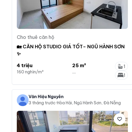
Cho thuê căn hộ
🏡 CĂN HỘ STUDIO GIÁ TỐT– NGŨ HÀNH SƠN
✨
4 triệu
25 m²
1
160 nghìn/m²
...
1
Văn Hiệu Nguyễn
3 tháng trước
·
Hòa Hải, Ngũ Hành Sơn, Đà Nẵng