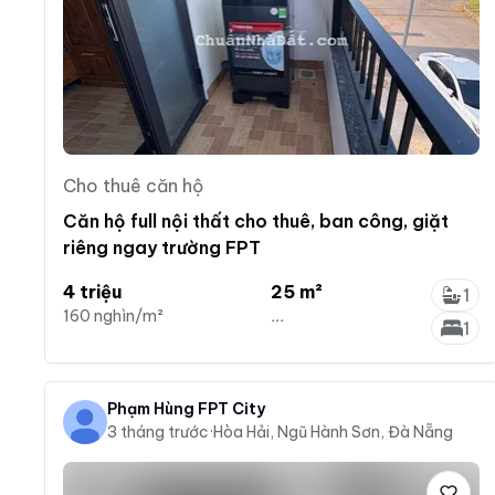
Cho thuê căn hộ
Căn hộ full nội thất cho thuê, ban công, giặt
riêng ngay trường FPT
4 triệu
25 m²
1
160 nghìn/m²
...
1
Phạm Hùng FPT City
3 tháng trước
·
Hòa Hải, Ngũ Hành Sơn, Đà Nẵng