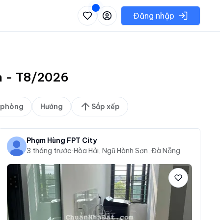
 danh sách các khu vực có thể chọn
Đăng nhập
ơn - T8/2026
 phòng
Hướng
Sắp xếp
Phạm Hùng FPT City
3 tháng trước
·
Hòa Hải, Ngũ Hành Sơn, Đà Nẵng