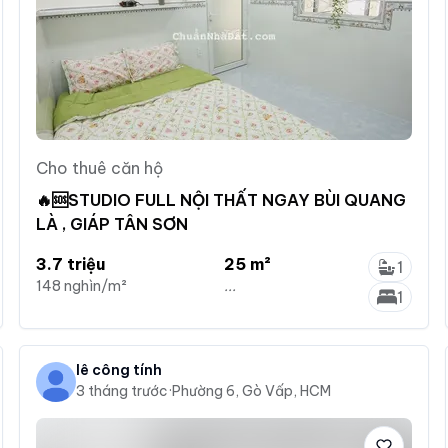
Cho thuê căn hộ
🔥🆘STUDIO FULL NỘI THẤT NGAY BÙI QUANG
LÀ , GIÁP TÂN SƠN
3.7 triệu
25 m²
1
148 nghìn/m²
...
1
lê công tính
3 tháng trước
·
Phường 6, Gò Vấp, HCM