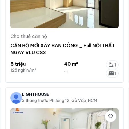
Cho thuê căn hộ
CĂN HỘ MỚI XÂY BAN CÔNG _ Full NỘI THẤT
NGAY VLU CS3
5 triệu
40 m²
1
125 nghìn/m²
...
1
LIGHTHOUSE
3 tháng trước
·
Phường 12, Gò Vấp, HCM