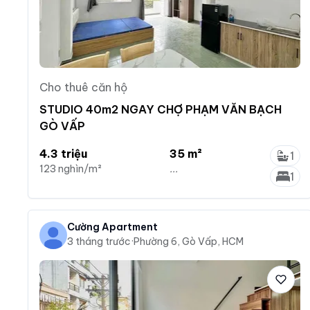
Cho thuê căn hộ
STUDIO 40m2 NGAY CHỢ PHẠM VĂN BẠCH
GÒ VẤP
4.3 triệu
35 m²
1
123 nghìn/m²
...
1
Cường Apartment
3 tháng trước
·
Phường 6, Gò Vấp, HCM