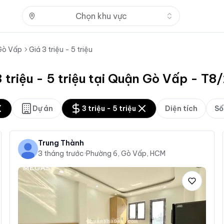
Nhấn để mở
Chọn khu vực
Gò Vấp
Giá 3 triệu - 5 triệu
 triệu - 5 triệu tại Quận Gò Vấp - T
Dự án
3 triệu - 5 triệu
Diện tích
Số
Trung Thành
3 tháng trước
·
Phường 6, Gò Vấp, HCM