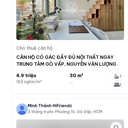
Cho thuê căn hộ
CĂN HỘ CÓ GÁC ĐẦY ĐỦ NỘI THẤT NGAY
TRUNG TÂM GÒ VẤP, NGUYỄN VĂN LƯỢNG
4.9 triệu
30 m²
1
163 nghìn/m²
...
1
Minh Thành HiFriendz
3 tháng trước
·
Phường 16, Gò Vấp, HCM