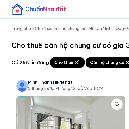
Chuẩn
Nhà đất
Trang chủ
Cho thuê căn hộ chung cư
Hồ Chí Minh
Quận 
Cho thuê căn hộ chung cư có giá 3
Có
268
tin đăng
Cho thuê
Căn hộ chung cư
Minh Thành HiFriendz
3 tháng trước
·
Phường 12, Gò Vấp, HCM