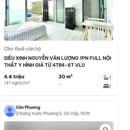
Cho thuê căn hộ
SIÊU XINH NGUYỄN VĂN LƯỢNG 1PN FULL NỘI
THẤT Y HÌNH GIÁ TỪ 4TR4-6T VLU
4.4 triệu
30 m²
1
147 nghìn/m²
...
1
Văn Phương
3 tháng trước
·
Phường 6, Gò Vấp, HCM