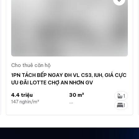
Cho thuê căn hộ
1PN TÁCH BẾP NGAY ĐH VL CS3, IUH, GIÁ CỰC
ƯU ĐÃI LOTTE CHỢ AN NHƠN GV
4.4 triệu
30 m²
1
147 nghìn/m²
...
1