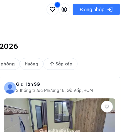
 danh sách các khu vực có thể chọn
Đăng nhập
8/2026
 phòng
Hướng
Sắp xếp
Gia Hân SG
3 tháng trước
·
Phường 16, Gò Vấp, HCM