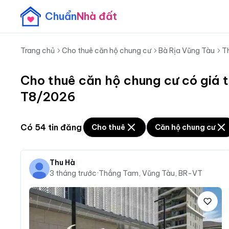
Chuẩn
Nhà đất
Trang chủ
Cho thuê căn hộ chung cư
Bà Rịa Vũng Tàu
T
Cho thuê căn hộ chung cư có giá 
T8/2026
Có
54
tin đăng
Cho thuê
Căn hộ chung cư
Thu Hà
3 tháng trước
·
Thắng Tam, Vũng Tàu, BR-VT