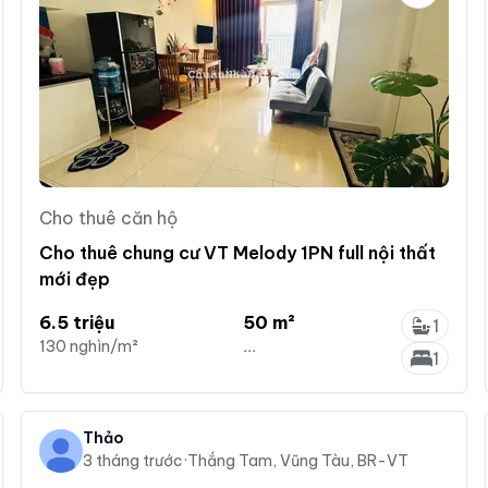
Cho thuê căn hộ
Cho thuê chung cư VT Melody 1PN full nội thất
mới đẹp
6.5 triệu
50 m²
1
130 nghìn/m²
...
1
Thảo
3 tháng trước
·
Thắng Tam, Vũng Tàu, BR-VT