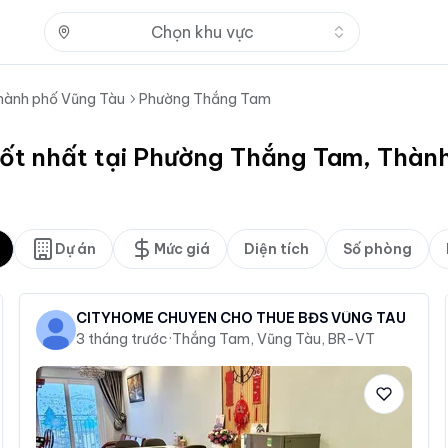
Nhấn để mở
Chọn khu vực
hành phố Vũng Tàu
Phường Thắng Tam
tốt nhất tại Phường Thắng Tam, Thàn
Dự án
Mức giá
Diện tích
Số phòng
CITYHOME CHUYÊN CHO THUÊ BĐS VŨNG TÀU
3 tháng trước
·
Thắng Tam, Vũng Tàu, BR-VT