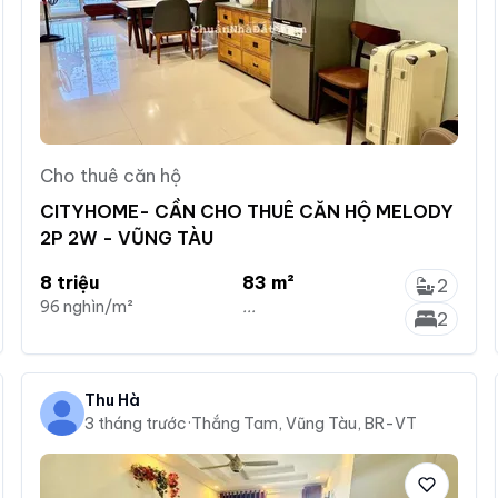
Cho thuê căn hộ
CITYHOME- CẦN CHO THUÊ CĂN HỘ MELODY
2P 2W - VŨNG TÀU
8 triệu
83 m²
2
96 nghìn/m²
...
2
Thu Hà
3 tháng trước
·
Thắng Tam, Vũng Tàu, BR-VT