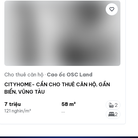
Cho thuê căn hộ
·
Cao ốc OSC Land
CITYHOME- CẦN CHO THUÊ CĂN HỘ, GẦN
BIỂN, VŨNG TÀU
7 triệu
58 m²
2
121 nghìn/m²
...
2