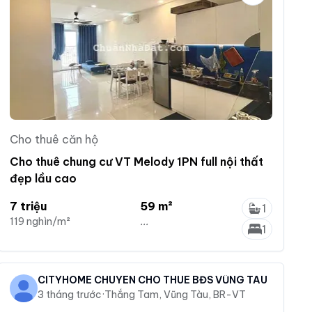
Cho thuê căn hộ
Cho thuê chung cư VT Melody 1PN full nội thất
đẹp lầu cao
7 triệu
59 m²
1
119 nghìn/m²
...
1
CITYHOME CHUYÊN CHO THUÊ BĐS VŨNG TÀU
3 tháng trước
·
Thắng Tam, Vũng Tàu, BR-VT