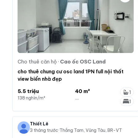
Cho thuê căn hộ
·
Cao ốc OSC Land
cho thuê chung cư osc land 1PN full nội thất
view biển nhà đẹp
5.5 triệu
40 m²
1
138 nghìn/m²
...
1
Thiết Lê
3 tháng trước
·
Thắng Tam, Vũng Tàu, BR-VT