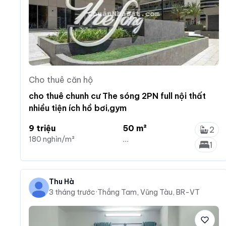
Cho thuê căn hộ
cho thuê chunh cư The sóng 2PN full nội thất
nhiều tiện ích hồ bơi,gym
9 triệu
50 m²
2
180 nghìn/m²
...
1
Thu Hà
3 tháng trước
·
Thắng Tam, Vũng Tàu, BR-VT