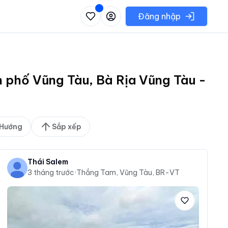
 danh sách các khu vực có thể chọn
Đăng nhập
h phố Vũng Tàu, Bà Rịa Vũng Tàu -
Hướng
Sắp xếp
Thái Salem
3 tháng trước
·
Thắng Tam, Vũng Tàu, BR-VT