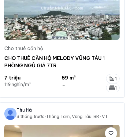
Cho thuê căn hộ
CHO THUÊ CĂN HỘ MELODY VŨNG TÀU 1
PHÒNG NGỦ GIÁ 7TR
7 triệu
59 m²
1
119 nghìn/m²
...
1
Thu Hà
3 tháng trước
·
Thắng Tam, Vũng Tàu, BR-VT