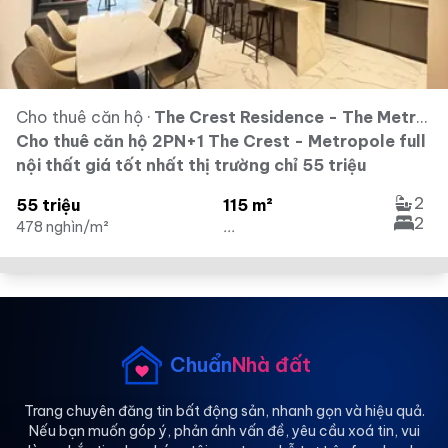
Cho thuê căn hộ
·
The Crest Residence - The Metropole Thủ Thiêm
Cho thuê căn hộ 2PN+1 The Crest - Metropole full
nội thất giá tốt nhất thị trường chỉ 55 triệu
2
55 triệu
115 m²
2
478 nghìn/m²
...
Chuẩn
Nhà đất
Trang chuyên đăng tin bất động sản, nhanh gọn và hiệu quả.
Nếu bạn muốn góp ý, phản ánh vấn đề, yêu cầu xoá tin, vui