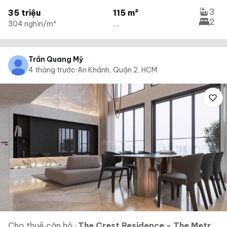
3
35 triệu
115 m²
2
304 nghìn/m²
...
Trần Quang Mỹ
4 tháng trước
·
An Khánh, Quận 2, HCM
Cho thuê căn hộ
·
The Crest Residence - The Metropole Thủ Thiêm