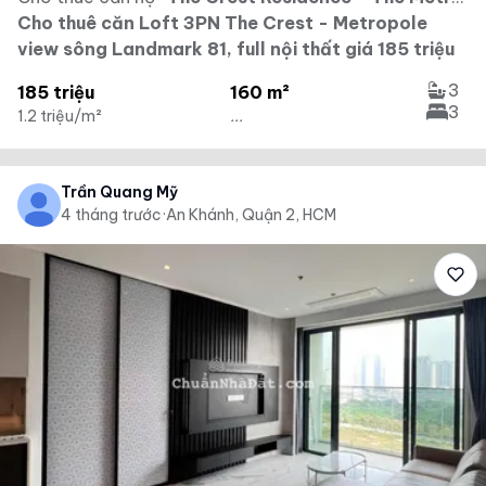
Cho thuê căn Loft 3PN The Crest - Metropole
view sông Landmark 81, full nội thất giá 185 triệu
3
185 triệu
160 m²
3
1.2 triệu/m²
...
Trần Quang Mỹ
4 tháng trước
·
An Khánh, Quận 2, HCM