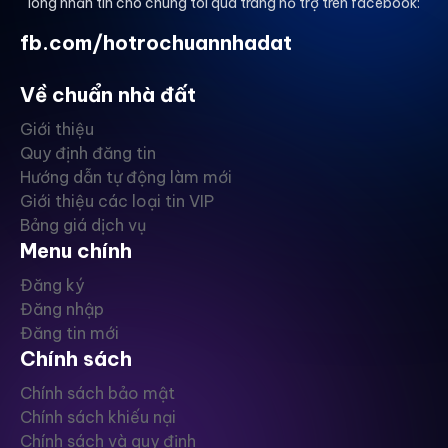
lòng nhắn tin cho chúng tôi qua trang hỗ trợ trên facebook:
fb.com/hotrochuannhadat
Về chuẩn nhà đất
Giới thiệu
Quy định đăng tin
Hướng dẫn tự động làm mới
Giới thiệu các loại tin VIP
Bảng giá dịch vụ
Menu chính
Đăng ký
Đăng nhập
Đăng tin mới
Chính sách
Chính sách bảo mật
Chính sách khiếu nại
Chính sách và quy định