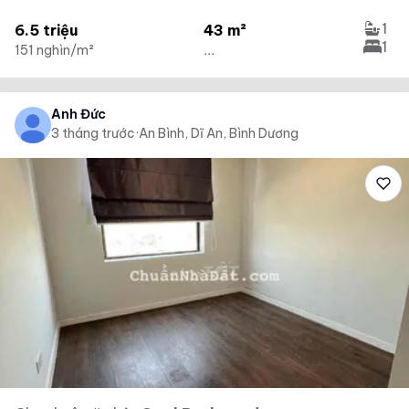
1
6.5 triệu
43 m²
1
151 nghìn/m²
...
Anh Đức
3 tháng trước
·
An Bình, Dĩ An, Bình Dương