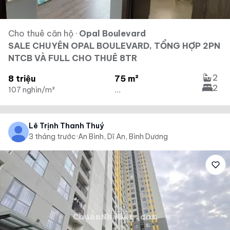
Cho thuê căn hộ
·
Opal Boulevard
SALE CHUYÊN OPAL BOULEVARD, TỔNG HỢP 2PN
NTCB VÀ FULL CHO THUÊ 8TR
2
8 triệu
75 m²
2
107 nghìn/m²
...
Lê Trịnh Thanh Thuý
3 tháng trước
·
An Bình, Dĩ An, Bình Dương