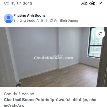
Có
113
tin đăng
Sắp xếp
Phương Anh Bcons
3 tháng trước
·
An Bình, Dĩ An, Bình Dương
Cho thuê căn hộ
Cho thuê Bcons Polaris 1pn1wc full đồ điện, nhà
mới chưa ở