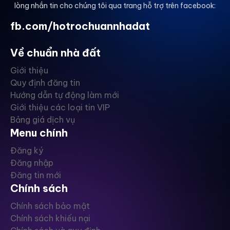
lòng nhắn tin cho chúng tôi qua trang hỗ trợ trên facebook:
fb.com/hotrochuannhadat
Về chuẩn nhà đất
Giới thiệu
Quy định đăng tin
Hướng dẫn tự động làm mới
Giới thiệu các loại tin VIP
Bảng giá dịch vụ
Menu chính
Đăng ký
Đăng nhập
Đăng tin mới
Chính sách
Chính sách bảo mật
Chính sách khiếu nại