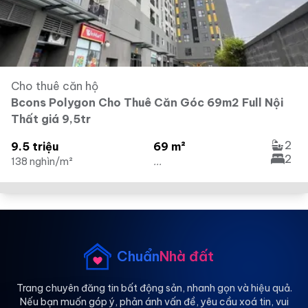
Cho thuê căn hộ
Bcons Polygon Cho Thuê Căn Góc 69m2 Full Nội
Thất giá 9,5tr
2
9.5 triệu
69 m²
2
138 nghìn/m²
...
Chuẩn
Nhà đất
Trang chuyên đăng tin bất động sản, nhanh gọn và hiệu quả.
Nếu bạn muốn góp ý, phản ánh vấn đề, yêu cầu xoá tin, vui