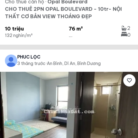
Cho thuê căn hộ
·
Opal Boulevard
CHO THUÊ 2PN OPAL BOULEVARD - 10tr- NỘI
THẤT CƠ BẢN VIEW THOÁNG ĐẸP
2
10 triệu
76 m²
0
132 nghìn/m²
...
PHÚC LỘC
3 tháng trước
·
An Bình, Dĩ An, Bình Dương