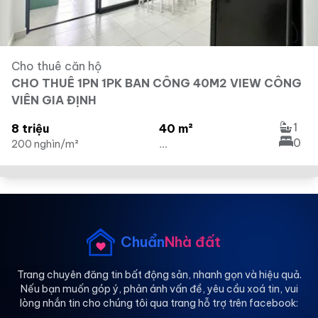
Cho thuê căn hộ
CHO THUÊ 1PN 1PK BAN CÔNG 40M2 VIEW CÔNG
VIÊN GIA ĐỊNH
1
8 triệu
40 m²
0
200 nghìn/m²
...
Chuẩn
Nhà đất
Trang chuyên đăng tin bất động sản, nhanh gọn và hiệu quả.
Nếu bạn muốn góp ý, phản ánh vấn đề, yêu cầu xoá tin, vui
lòng nhắn tin cho chúng tôi qua trang hỗ trợ trên facebook: