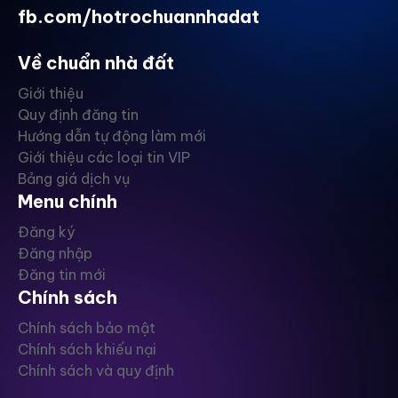
fb.com/hotrochuannhadat
Về chuẩn nhà đất
Giới thiệu
Quy định đăng tin
Hướng dẫn tự động làm mới
Giới thiệu các loại tin VIP
Bảng giá dịch vụ
Menu chính
Đăng ký
Đăng nhập
Đăng tin mới
Chính sách
Chính sách bảo mật
Chính sách khiếu nại
Chính sách và quy định