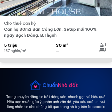
Cho thuê căn hộ
Căn hộ 30m2 Ban Công Lớn, Setup mới 100%
ngay Bạch Đằng, B.Thạnh
1
5 triệu
30 m²
1
167 nghìn/m²
...
Chuẩn
Nhà đất
Trang chuyên đăng tin bất động sản, nhanh gọn và hiệu quả.
Nếu bạn muốn góp ý, phản ánh vấn đề, yêu cầu xoá tin, vui
lòng nhắn tin cho chúng tôi qua trang hỗ trợ trên facebook: