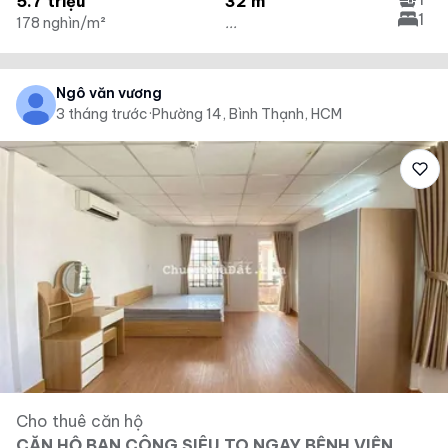
5.7 triệu
32 m²
1
178 nghìn/m²
...
Ngô văn vương
3 tháng trước
·
Phường 14, Bình Thạnh, HCM
Cho thuê căn hộ
CĂN HỘ BAN CÔNG SIÊU TO NGAY BỆNH VIỆN