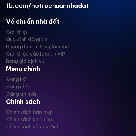
fb.com/hotrochuannhadat
Về chuẩn nhà đất
Giới thiệu
Quy định đăng tin
Hướng dẫn tự động làm mới
Giới thiệu các loại tin VIP
Bảng giá dịch vụ
Menu chính
Đăng ký
Đăng nhập
Đăng tin mới
Chính sách
Chính sách bảo mật
Chính sách khiếu nại
Chính sách và quy định