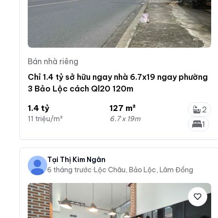
Bán nhà riêng
Chỉ 1.4 tỷ sở hữu ngay nhà 6.7x19 ngay phường
3 Bảo Lộc cách Ql20 120m
1.4 tỷ
127 m²
2
11 triệu/m²
6.7 x 19m
1
Tại Thị Kim Ngân
6 tháng trước
·
Lộc Châu, Bảo Lộc, Lâm Đồng