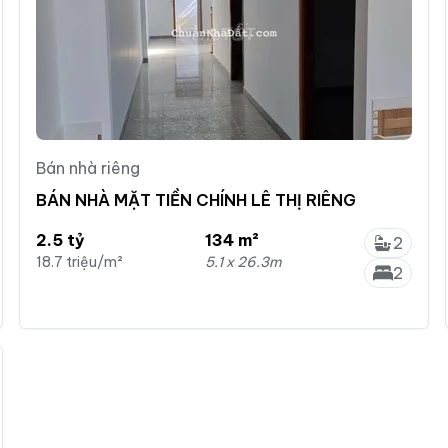
Bán nhà riêng
BÁN NHÀ MẶT TIỀN CHÍNH LÊ THỊ RIÊNG
2.5 tỷ
134 m²
2
18.7 triệu/m²
5.1 x 26.3m
2