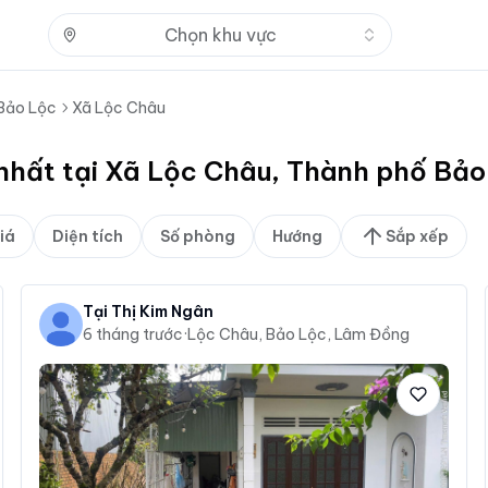
Nhấn để mở
Chọn khu vực
Bảo Lộc
Xã Lộc Châu
t nhất tại Xã Lộc Châu, Thành phố B
iá
Diện tích
Số phòng
Hướng
Sắp xếp
Tại Thị Kim Ngân
6 tháng trước
·
Lộc Châu, Bảo Lộc, Lâm Đồng