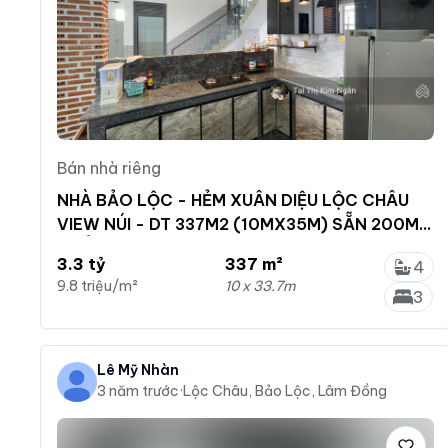
Bán nhà riêng
NHÀ BẢO LỘC - HẺM XUÂN DIỆU LỘC CHÂU
VIEW NÚI - DT 337M2 (10MX35M) SẴN 200M
THỔ CƯ
3.3 tỷ
337 m²
4
9.8 triệu/m²
10 x 33.7m
3
Lê Mỹ Nhàn
3 năm trước
·
Lộc Châu, Bảo Lộc, Lâm Đồng