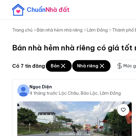
Chuẩn
Nhà đất
Trang chủ
Bán nhà hẻm nhà riêng
Lâm Đồng
Thành phố 
Bán nhà hẻm nhà riêng có giá tố
Có
7
tin đăng
Bán
Nhà riêng
Mức g
Ngọc Diện
4 tháng trước
·
Lộc Châu, Bảo Lộc, Lâm Đồng