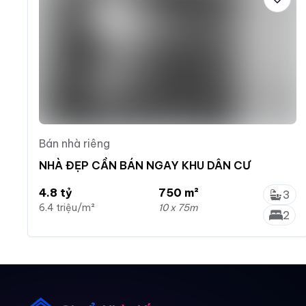
Bán nhà riêng
NHÀ ĐẸP CẦN BÁN NGAY KHU DÂN CƯ
4.8 tỷ
750 m²
3
6.4 triệu/m²
10 x 75m
2