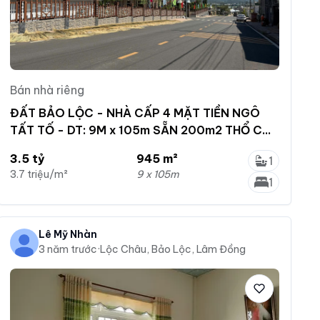
Bán nhà riêng
ĐẤT BẢO LỘC - NHÀ CẤP 4 MẶT TIỀN NGÔ
TẤT TỐ - DT: 9M x 105m SẴN 200m2 THỔ CƯ
ĐƯỜNG LỚN 2 OTO
3.5 tỷ
945 m²
1
3.7 triệu/m²
9 x 105m
1
Lê Mỹ Nhàn
3 năm trước
·
Lộc Châu, Bảo Lộc, Lâm Đồng