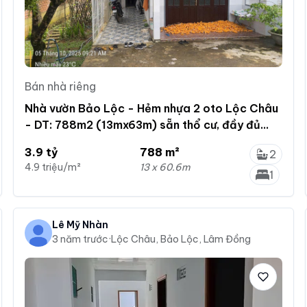
Bán nhà riêng
Nhà vườn Bảo Lộc - Hẻm nhựa 2 oto Lộc Châu
- DT: 788m2 (13mx63m) sẵn thổ cư, đầy đủ
cây ăn trái
3.9 tỷ
788 m²
2
4.9 triệu/m²
13 x 60.6m
1
Lê Mỹ Nhàn
3 năm trước
·
Lộc Châu, Bảo Lộc, Lâm Đồng