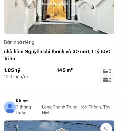
Bán nhà riêng
nhà hẻm Nguyễn chi thanh vô 30 mét, 1 tỷ 850
triệu
1.85 tỷ
145 m²
3
12.8 triệu/m²
...
2
Khiem
3 tháng
·
Long Thành Trung, Hòa Thành, Tây
trước
Ninh