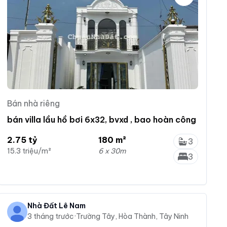
Bán nhà riêng
bán villa lầu hồ bơi 6x32, bvxd , bao hoàn công
2.75 tỷ
180 m²
3
15.3 triệu/m²
6 x 30m
3
Nhà Đất Lê Nam
3 tháng trước
·
Trường Tây, Hòa Thành, Tây Ninh