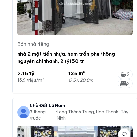
Bán nhà riêng
nhà 2 mặt tiền nhựa, hẻm trần phú thông
nguyên chí thanh, 2 tỷ150 tr
2.15 tỷ
135 m²
3
15.9 triệu/m²
6.5 x 20.8m
3
Nhà Đất Lê Nam
3 tháng
·
Long Thành Trung, Hòa Thành, Tây
trước
Ninh