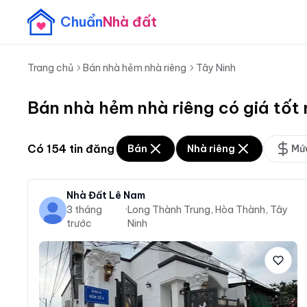
Chuẩn
Nhà đất
Trang chủ
Bán nhà hẻm nhà riêng
Tây Ninh
Bán nhà hẻm nhà riêng có giá tốt
Có
154
tin đăng
Bán
Nhà riêng
Mứ
Nhà Đất Lê Nam
3 tháng
·
Long Thành Trung, Hòa Thành, Tây
trước
Ninh