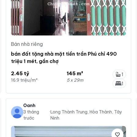
Bán nhà riêng
bán đất tặng nhà mặt tiền trần Phú chỉ 490
triệu 1 mét, gần chợ
2.45 tỷ
145 m²
1
16.9 triệu/m²
5 x 29m
1
Oanh
3 tháng
·
Long Thành Trung, Hòa Thành, Tây
trước
Ninh