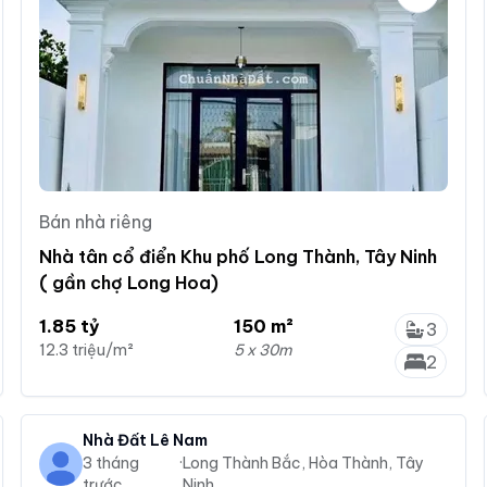
Bán nhà riêng
Nhà tân cổ điển Khu phố Long Thành, Tây Ninh
( gần chợ Long Hoa)
1.85 tỷ
150 m²
3
12.3 triệu/m²
5 x 30m
2
Nhà Đất Lê Nam
3 tháng
·
Long Thành Bắc, Hòa Thành, Tây
trước
Ninh