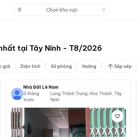
Nhấn để mở
Chọn khu vực
 nhất tại Tây Ninh - T8/2026
c giá
Diện tích
Số phòng
Hướng
Sắp xếp
Nhà Đất Lê Nam
3 tháng
·
Long Thành Trung, Hòa Thành, Tây
trước
Ninh