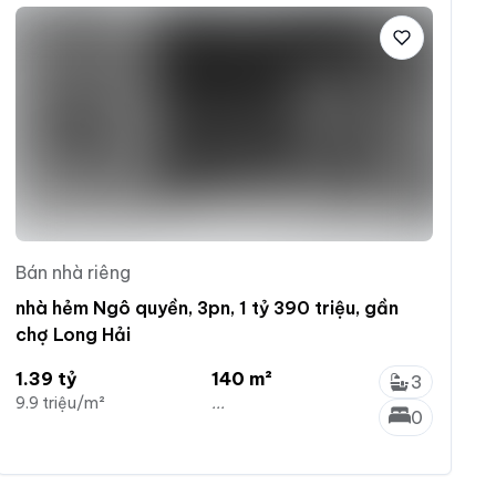
Bán nhà riêng
nhà hẻm Ngô quyền, 3pn, 1 tỷ 390 triệu, gần
chợ Long Hải
1.39 tỷ
140 m²
3
9.9 triệu/m²
...
0