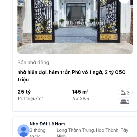
Bán nhà riêng
nhà hiện đại, hẻm trần Phú vô 1 ngã, 2 tỷ 050
triệu
25 tỷ
145 m²
3
14.1 triệu/m²
5 x 29m
2
Nhà Đất Lê Nam
3 tháng
·
Long Thành Trung, Hòa Thành, Tây
trước
Ninh