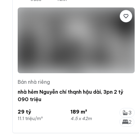
Bán nhà riêng
nhà hẻm Nguyễn chí thqnh hậu dài, 3pn 2 tỷ
090 triệu
29 tỷ
189 m²
3
11.1 triệu/m²
4.5 x 42m
2