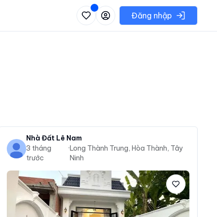
 danh sách các khu vực có thể chọn
Đăng nhập
Nhà Đất Lê Nam
3 tháng
·
Long Thành Trung, Hòa Thành, Tây
trước
Ninh