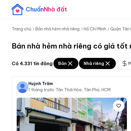
Chuẩn
Nhà đất
Trang chủ
Bán nhà hẻm nhà riêng
Hồ Chí Minh
Quận Tân 
Bán nhà hẻm nhà riêng có giá tốt
Có
4.331
tin đăng
Bán
Nhà riêng
M
Huỳnh Trâm
1 tháng trước
·
Tân Thới Hòa, Tân Phú, HCM