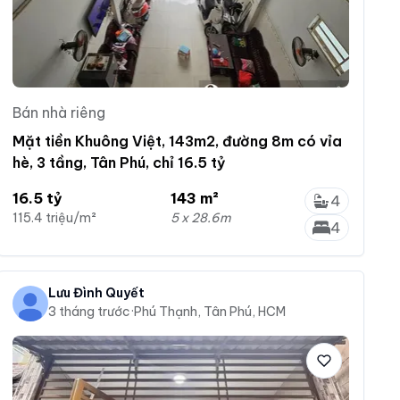
Bán nhà riêng
Mặt tiền Khuông Việt, 143m2, đường 8m có vỉa
hè, 3 tầng, Tân Phú, chỉ 16.5 tỷ
16.5 tỷ
143 m²
4
115.4 triệu/m²
5 x 28.6m
4
Lưu Đình Quyết
3 tháng trước
·
Phú Thạnh, Tân Phú, HCM