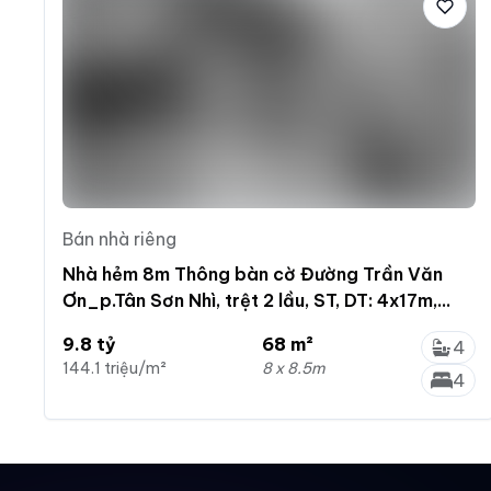
Bán nhà riêng
Nhà hẻm 8m Thông bàn cờ Đường Trần Văn
Ơn_p.Tân Sơn Nhì, trệt 2 lầu, ST, DT: 4x17m,
Giá: 9.8tỷ
9.8 tỷ
68 m²
4
144.1 triệu/m²
8 x 8.5m
4