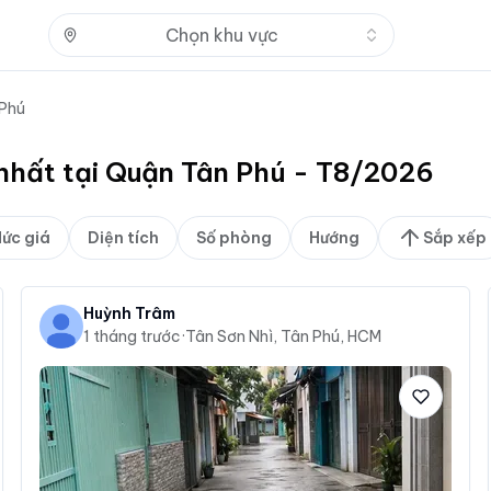
Nhấn để mở
Chọn khu vực
Phú
 nhất tại Quận Tân Phú - T8/2026
ức giá
Diện tích
Số phòng
Hướng
Sắp xếp
Huỳnh Trâm
1 tháng trước
·
Tân Sơn Nhì, Tân Phú, HCM