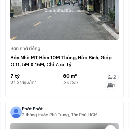
Bán nhà riêng
Bán Nhà MT Hẻm 10M Thông, Hòa Bình, Giáp
Q.11, 5M X 16M, Chỉ 7.xx Tỷ
7 tỷ
80 m²
2
87.5 triệu/m²
5 x 16m
1
Phát Phát
3 tháng trước
·
Phú Trung, Tân Phú, HCM