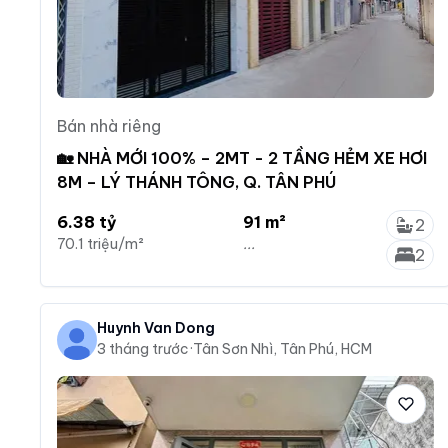
Bán nhà riêng
🏡 NHÀ MỚI 100% – 2MT - 2 TẦNG HẺM XE HƠI
8M – LÝ THÁNH TÔNG, Q. TÂN PHÚ
6.38 tỷ
91 m²
2
70.1 triệu/m²
...
2
Huynh Van Dong
3 tháng trước
·
Tân Sơn Nhì, Tân Phú, HCM