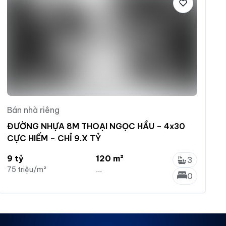
Bán nhà riêng
ĐƯỜNG NHỰA 8M THOẠI NGỌC HẦU – 4x30
CỰC HIẾM – CHỈ 9.X TỶ
9 tỷ
120 m²
3
75 triệu/m²
...
0