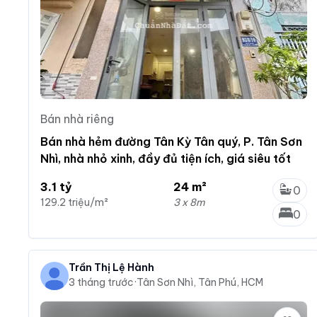
Bán nhà riêng
Bán nhà hẻm đường Tân Kỳ Tân quý, P. Tân Sơn
Nhì, nhà nhỏ xinh, đầy đủ tiện ích, giá siêu tốt
3.1 tỷ
24 m²
0
129.2 triệu/m²
3 x 8m
0
Trần Thị Lệ Hành
3 tháng trước
·
Tân Sơn Nhì, Tân Phú, HCM