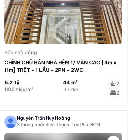
Bán nhà riêng
CHÍNH CHỦ BÁN NHÀ HẺM 1/ VĂN CAO [4m x
11m] TRỆT - 1 LẦU - 2PN - 2WC
5.2 tỷ
44 m²
2
118.2 triệu/m²
4 x 11m
2
Nguyễn Trần Huy Hoàng
3 tháng trước
·
Phú Thạnh, Tân Phú, HCM