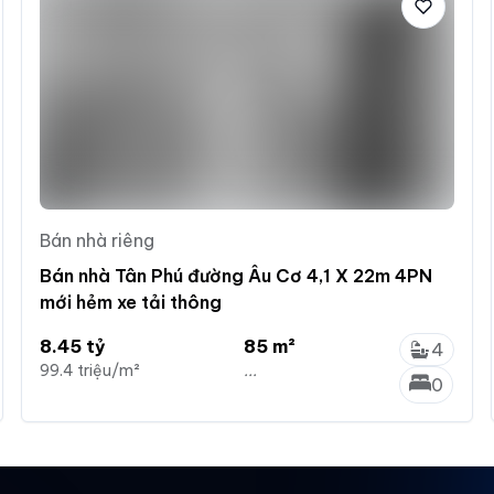
Bán nhà riêng
Bán nhà Tân Phú đường Âu Cơ 4,1 X 22m 4PN
mới hẻm xe tải thông
8.45 tỷ
85 m²
4
99.4 triệu/m²
...
0