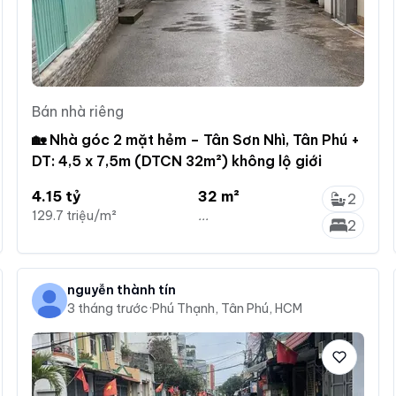
Bán nhà riêng
🏡 Nhà góc 2 mặt hẻm – Tân Sơn Nhì, Tân Phú +
DT: 4,5 x 7,5m (DTCN 32m²) không lộ giới
4.15 tỷ
32 m²
2
129.7 triệu/m²
...
2
nguyễn thành tín
3 tháng trước
·
Phú Thạnh, Tân Phú, HCM