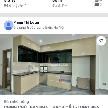
5.3 tỷ
56 m²
2
94.6 triệu/m²
6 x 9.3m
Phạm Thị Loan
6 tháng trước
·
Long Biên, Hà Nội
Bán nhà riêng
CHÍNH CHỦ , BÁN NHÀ ,THẠCH CẦU -LONG BIÊN ,