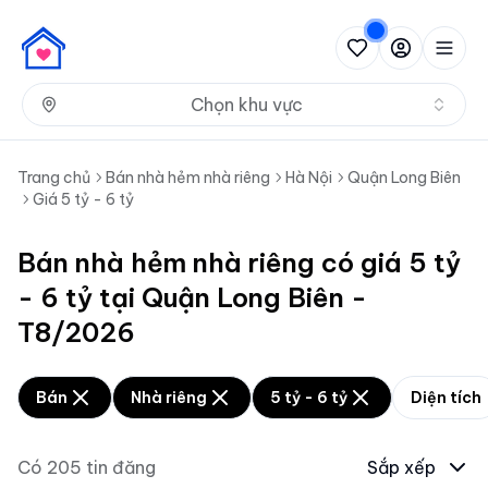
Nh
Chọn khu vực
Trang chủ
Bán nhà hẻm nhà riêng
Hà Nội
Quận Long Biên
Giá 5 tỷ - 6 tỷ
Bán nhà hẻm nhà riêng có giá 5 tỷ
- 6 tỷ tại Quận Long Biên -
T8/2026
Bán
Nhà riêng
5 tỷ - 6 tỷ
Diện tích
Có
205
tin đăng
Sắp xếp