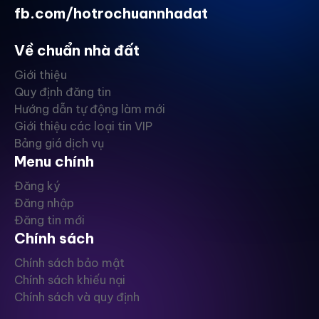
fb.com/hotrochuannhadat
Về chuẩn nhà đất
Giới thiệu
Quy định đăng tin
Hướng dẫn tự động làm mới
Giới thiệu các loại tin VIP
Bảng giá dịch vụ
Menu chính
Đăng ký
Đăng nhập
Đăng tin mới
Chính sách
Chính sách bảo mật
Chính sách khiếu nại
Chính sách và quy định