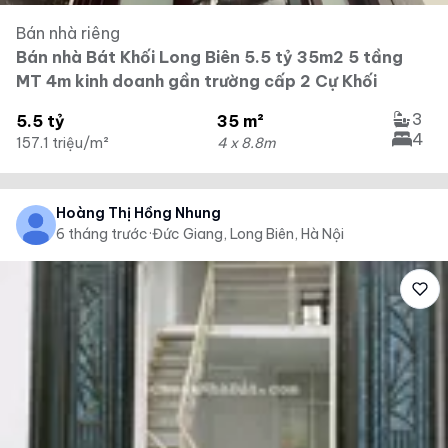
Bán nhà riêng
Bán nhà Bát Khối Long Biên 5.5 tỷ 35m2 5 tầng
MT 4m kinh doanh gần trường cấp 2 Cự Khối
3
5.5 tỷ
35 m²
4
157.1 triệu/m²
4 x 8.8m
Hoàng Thị Hồng Nhung
6 tháng trước
·
Đức Giang, Long Biên, Hà Nội