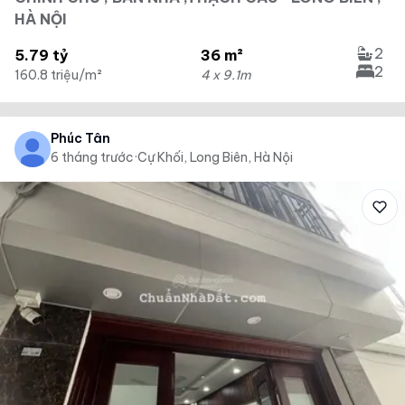
HÀ NỘI
2
5.79 tỷ
36 m²
2
160.8 triệu/m²
4 x 9.1m
Phúc Tân
6 tháng trước
·
Cự Khối, Long Biên, Hà Nội