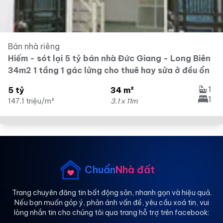
Bán nhà riêng
Hiếm - sót lại 5 tỷ bán nhà Đức Giang - Long Biên
34m2 1 tầng 1 gác lửng cho thuê hay sửa ở đều ổn
1
5 tỷ
34 m²
1
147.1 triệu/m²
3.1 x 11m
Chuẩn
Nhà đất
Trang chuyên đăng tin bất động sản, nhanh gọn và hiệu quả.
Nếu bạn muốn góp ý, phản ánh vấn đề, yêu cầu xoá tin, vui
lòng nhắn tin cho chúng tôi qua trang hỗ trợ trên facebook: