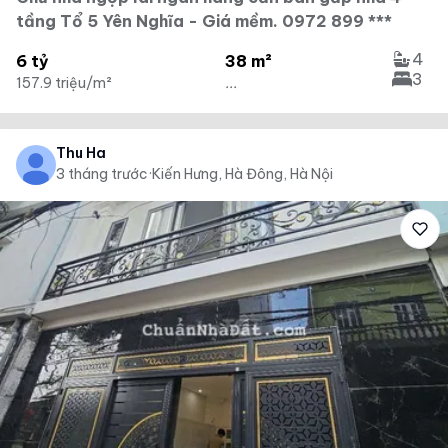
tầng Tổ 5 Yên Nghĩa - Giá mềm. 0972 899 ***
4
6 tỷ
38 m²
3
157.9 triệu/m²
...
Thu Ha
3 tháng trước
·
Kiến Hưng, Hà Đông, Hà Nội