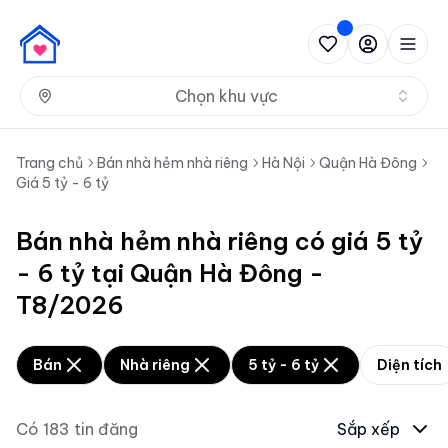
Nh
Chọn khu vực
Trang chủ
Bán nhà hẻm nhà riêng
Hà Nội
Quận Hà Đông
Giá 5 tỷ - 6 tỷ
Bán nhà hẻm nhà riêng có giá 5 tỷ
- 6 tỷ tại Quận Hà Đông -
T8/2026
Bán
Nhà riêng
5 tỷ - 6 tỷ
Diện tích
Có
183
tin đăng
Sắp xếp