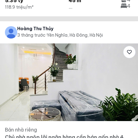
5.35 tỷ
45 m²
4
118.9 triệu/m²
...
Hoàng Thu Thủy
3 tháng trước
·
Yên Nghĩa, Hà Đông, Hà Nội
Bán nhà riêng
Chủ nhà ngộp lãi ngân hàng cần bán gấp nhà 4