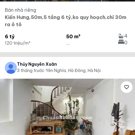
Bán nhà riêng
Kiến Hưng,50m,5 tầng 6 tỷ,ko quy hoạch,chỉ 30m
ra ô tô
4
6 tỷ
50 m²
0
120 triệu/m²
...
Thủy Nguyễn Xuân
3 tháng trước
·
Yên Nghĩa, Hà Đông, Hà Nội