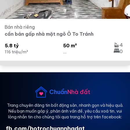
Bán nhà riêng
cần bán gấp nhà mặt ngõ Ô To Tránh
4
5.8 tỷ
50 m²
0
116 triệu/m²
...
Chuẩn
Nhà đất
Trang chuyên đăng tin bất động sản, nhanh gọn và hiệu quả.
Nếu bạn muốn góp ý, phản ánh vấn đề, yêu cầu xoá tin, vui
lòng nhắn tin cho chúng tôi qua trang hỗ trợ trên facebook:
fb.com/hotrochuannhadat