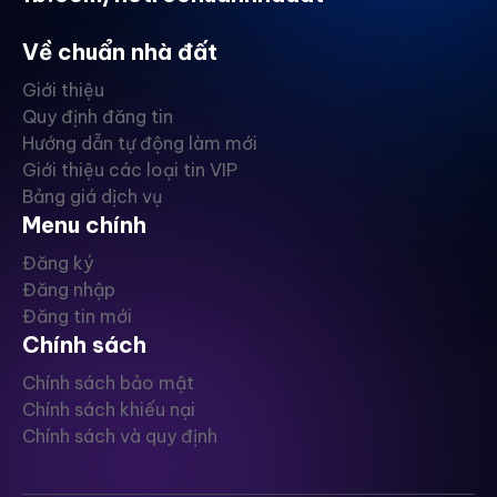
Về chuẩn nhà đất
Giới thiệu
Quy định đăng tin
Hướng dẫn tự động làm mới
Giới thiệu các loại tin VIP
Bảng giá dịch vụ
Menu chính
Đăng ký
Đăng nhập
Đăng tin mới
Chính sách
Chính sách bảo mật
Chính sách khiếu nại
Chính sách và quy định