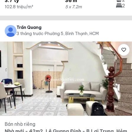
3.7 tỷ
36 m²
2
102.8 triệu/m²
5 x 7.2m
Trần Quang
3 tháng trước
·
Phường 5, Bình Thạnh, HCM
Bán nhà riêng
Nhà mới - 42m2, Lê Quang Định - B.Lợi Trung, Hẻm