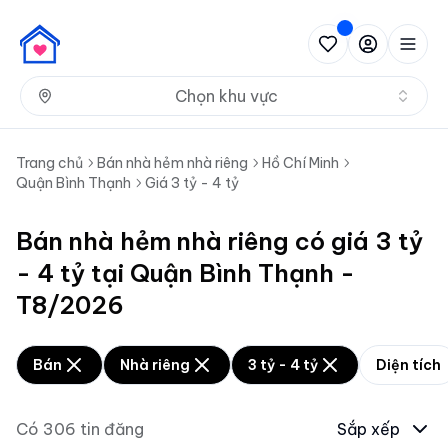
Nh
Chọn khu vực
Trang chủ
Bán nhà hẻm nhà riêng
Hồ Chí Minh
Quận Bình Thạnh
Giá 3 tỷ - 4 tỷ
Bán nhà hẻm nhà riêng có giá 3 tỷ
- 4 tỷ tại Quận Bình Thạnh -
T8/2026
Bán
Nhà riêng
3 tỷ - 4 tỷ
Diện tích
Có
306
tin đăng
Sắp xếp