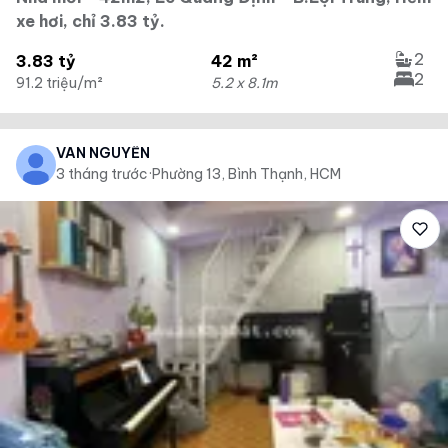
xe hơi, chỉ 3.83 tỷ.
2
3.83 tỷ
42 m²
2
91.2 triệu/m²
5.2 x 8.1m
VÂN NGUYỄN
3 tháng trước
·
Phường 13, Bình Thạnh, HCM