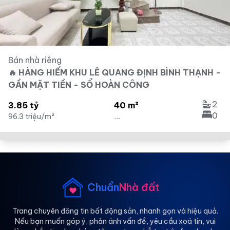
Bán nhà riêng
🔥 HÀNG HIẾM KHU LÊ QUANG ĐỊNH BÌNH THẠNH -
GẦN MẶT TIỀN - SỔ HOÀN CÔNG
2
3.85 tỷ
40 m²
0
96.3 triệu/m²
...
Chuẩn
Nhà đất
Trang chuyên đăng tin bất động sản, nhanh gọn và hiệu quả.
Nếu bạn muốn góp ý, phản ánh vấn đề, yêu cầu xoá tin, vui