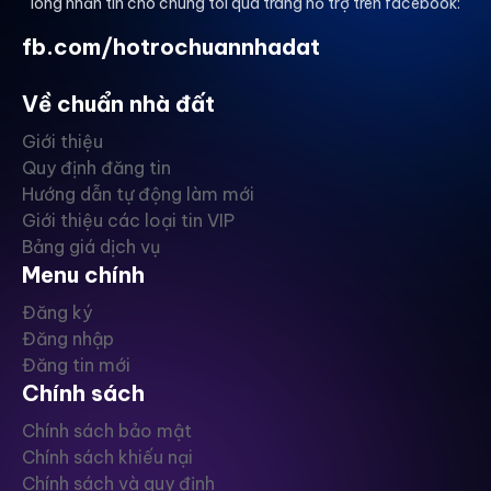
lòng nhắn tin cho chúng tôi qua trang hỗ trợ trên facebook:
fb.com/hotrochuannhadat
Về chuẩn nhà đất
Giới thiệu
Quy định đăng tin
Hướng dẫn tự động làm mới
Giới thiệu các loại tin VIP
Bảng giá dịch vụ
Menu chính
Đăng ký
Đăng nhập
Đăng tin mới
Chính sách
Chính sách bảo mật
Chính sách khiếu nại
Chính sách và quy định