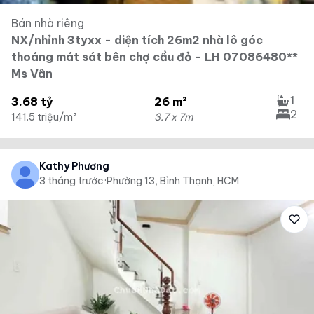
Bán nhà riêng
NX/nhỉnh 3tyxx - diện tích 26m2 nhà lô góc
thoáng mát sát bên chợ cầu đỏ - LH 07086480**
Ms Vân
1
3.68 tỷ
26 m²
2
141.5 triệu/m²
3.7 x 7m
Kathy Phương
3 tháng trước
·
Phường 13, Bình Thạnh, HCM