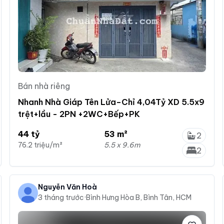
Bán nhà riêng
Nhanh Nhà Giáp Tên Lửa–Chỉ 4,04Tỷ XD 5.5x9
trệt+lầu - 2PN +2WC+Bếp+PK
44 tỷ
53 m²
2
76.2 triệu/m²
5.5 x 9.6m
2
Nguyễn Văn Hoà
3 tháng trước
·
Bình Hưng Hòa B, Bình Tân, HCM