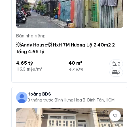
Bán nhà riêng
💥Andy House💥 HxH 7M Hương Lộ 2 40m2 2
tầng 4.65 tỷ
4.65 tỷ
40 m²
2
116.3 triệu/m²
4 x 10m
2
Hoàng BDS
3 tháng trước
·
Bình Hưng Hòa B, Bình Tân, HCM