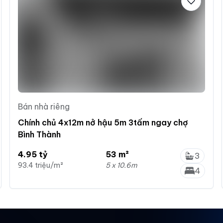
Bán nhà riêng
Chính chủ 4x12m nở hậu 5m 3tấm ngay chợ
Bình Thành
4.95 tỷ
53 m²
3
93.4 triệu/m²
5 x 10.6m
4