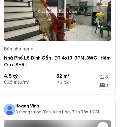
Bán nhà riêng
Nhà Phố Lê Đình Cẩn , DT 4x13 ,3PN ,3WC , Hẻm
Oto ,SHR .
4.5 tỷ
52 m²
3
86.5 triệu/m²
4 x 13m
3
Hoang Vinh
3 tháng trước
·
Bình Hưng Hòa, Bình Tân, HCM