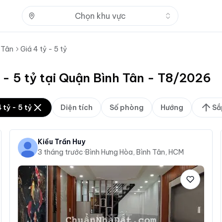
Nhấn để mở
Chọn khu vực
 Tân
Giá 4 tỷ - 5 tỷ
 - 5 tỷ tại Quận Bình Tân - T8/2026
 tỷ - 5 tỷ
Diện tích
Số phòng
Hướng
Sắ
Kiều Trần Huy
3 tháng trước
·
Bình Hưng Hòa, Bình Tân, HCM