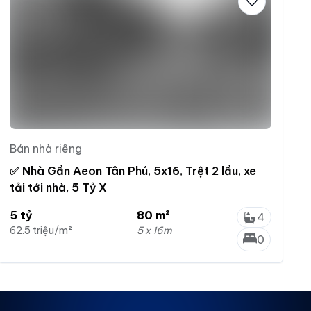
Bán nhà riêng
✅ Nhà Gần Aeon Tân Phú, 5x16, Trệt 2 lầu, xe
tải tới nhà, 5 Tỷ X
5 tỷ
80 m²
4
62.5 triệu/m²
5 x 16m
0