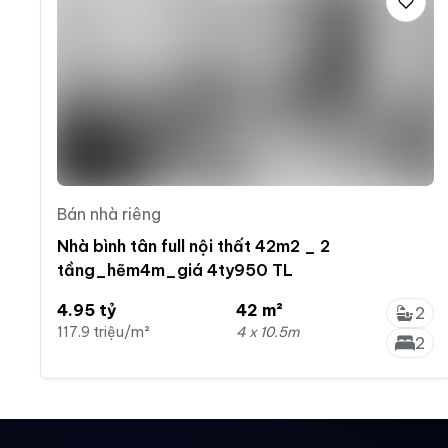
Bán nhà riêng
Nhà bình tân full nội thất 42m2 _ 2
tầng_hẽm4m_giá 4ty950 TL
4.95 tỷ
42 m²
2
117.9 triệu/m²
4 x 10.5m
2