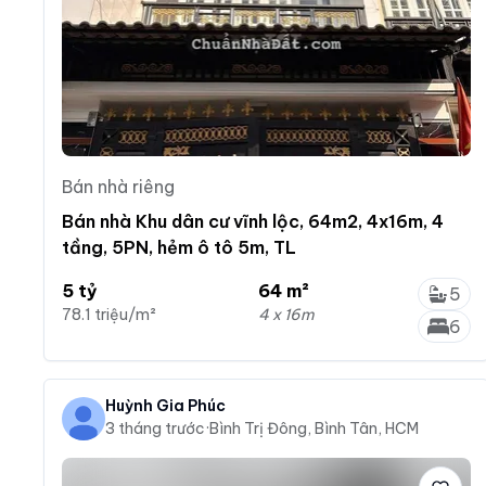
Bán nhà riêng
Bán nhà Khu dân cư vĩnh lộc, 64m2, 4x16m, 4
tầng, 5PN, hẻm ô tô 5m, TL
5 tỷ
64 m²
5
78.1 triệu/m²
4 x 16m
6
Huỳnh Gia Phúc
3 tháng trước
·
Bình Trị Đông, Bình Tân, HCM