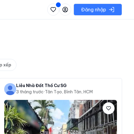
 danh sách các khu vực có thể chọn
Đăng nhập
p xếp
Liễu Nhà Đất Thổ Cư SG
3 tháng trước
·
Tân Tạo, Bình Tân, HCM