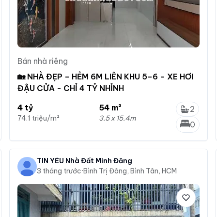
Bán nhà riêng
🏡 NHÀ ĐẸP – HẺM 6M LIÊN KHU 5–6 – XE HƠI
ĐẬU CỬA - CHỈ 4 TỶ NHỈNH
4 tỷ
54 m²
2
74.1 triệu/m²
3.5 x 15.4m
0
TIN YẺU Nhà Đất Minh Đăng
3 tháng trước
·
Bình Trị Đông, Bình Tân, HCM