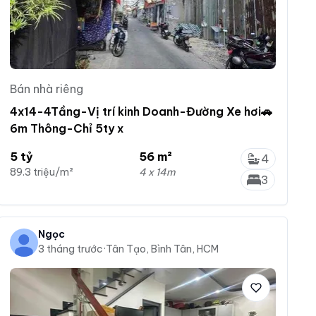
Bán nhà riêng
4x14-4Tầng-Vị trí kinh Doanh-Đường Xe hơi🚗
6m Thông-Chỉ 5ty x
5 tỷ
56 m²
4
89.3 triệu/m²
4 x 14m
3
Ngọc
3 tháng trước
·
Tân Tạo, Bình Tân, HCM