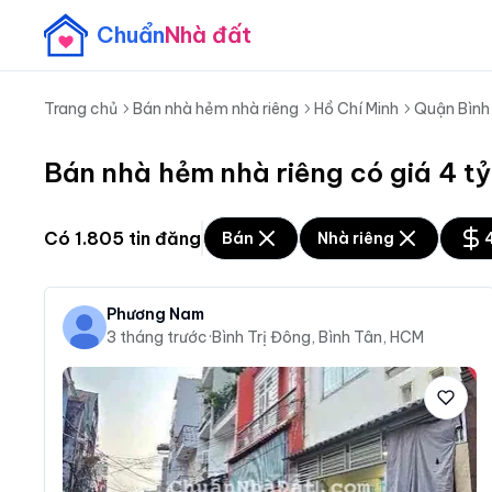
Chuẩn
Nhà đất
Trang chủ
Bán nhà hẻm nhà riêng
Hồ Chí Minh
Quận Bình
Bán nhà hẻm nhà riêng có giá 4 tỷ
Có
1.805
tin đăng
Bán
Nhà riêng
4
Phương Nam
3 tháng trước
·
Bình Trị Đông, Bình Tân, HCM