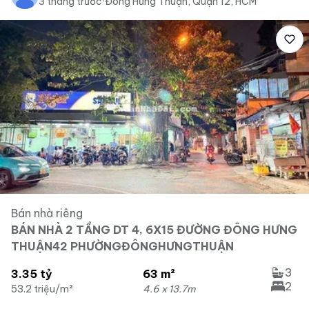
3 tháng trước
·
Đông Hưng Thuận, Quận 12, HCM
Bán nhà riêng
BÁN NHÀ 2 TẦNG DT 4, 6X15 ĐƯỜNG ĐÔNG HƯNG
THUẬN42 PHƯỜNGĐÔNGHƯNGTHUẬN
3
3.35 tỷ
63 m²
2
53.2 triệu/m²
4.6 x 13.7m