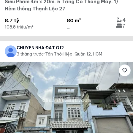
Siêu Phẩm 4m x 20m. 5 Tầng Có Thang Máy. 1/
Hẻm thông Thạnh Lộc 27
4
8.7 tỷ
80 m²
7
108.8 triệu/m²
...
CHUYÊN NHÀ ĐẤT Q12
3 tháng trước
·
Tân Thới Hiệp, Quận 12, HCM