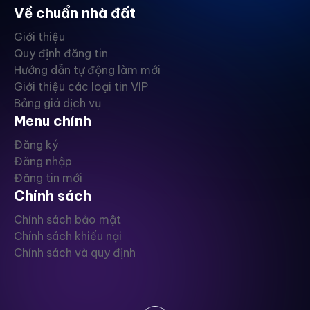
Về chuẩn nhà đất
Giới thiệu
Quy định đăng tin
Hướng dẫn tự động làm mới
Giới thiệu các loại tin VIP
Bảng giá dịch vụ
Menu chính
Đăng ký
Đăng nhập
Đăng tin mới
Chính sách
Chính sách bảo mật
Chính sách khiếu nại
Chính sách và quy định