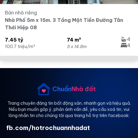
Bán nhà riêng
Nhà Phố 5m x 15m. 3 Tầng Mặt Tiền Đường Tân
Thới Hiệp 08
4
7.45 tỷ
74 m²
4
100.7 triệu/m²
5 x 14.8m
Chuẩn
Nhà đất
Trang chuyên đăng tin bất động sản, nhanh gọn và hiệu quả.
Nếu bạn muốn góp ý, phản ánh vấn đề, yêu cầu xoá tin, vui
lòng nhắn tin cho chúng tôi qua trang hỗ trợ trên facebook:
fb.com/hotrochuannhadat