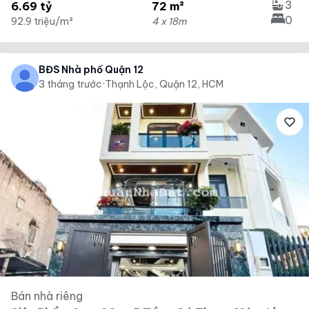
3
6.69 tỷ
72 m²
0
92.9 triệu/m²
4 x 18m
BĐS Nhà phố Quận 12
3 tháng trước
·
Thạnh Lộc, Quận 12, HCM
Bán nhà riêng