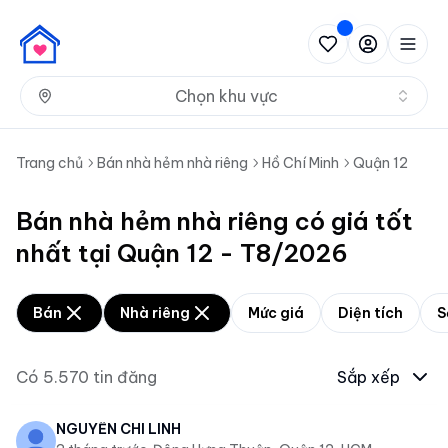
Nh
Chọn khu vực
Trang chủ
Bán nhà hẻm nhà riêng
Hồ Chí Minh
Quận 12
Bán nhà hẻm nhà riêng có giá tốt
nhất tại Quận 12 - T8/2026
Bán
Nhà riêng
Mức giá
Diện tích
S
Có
5.570
tin đăng
Sắp xếp
NGUYỄN CHÍ LINH