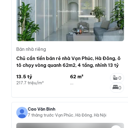
Bán nhà riêng
Chủ cần tiền bán rẻ nhà Vạn Phúc, Hà Đông, ô
tô chạy vòng quanh 62m2, 4 tầng, nhỉnh 13 tỷ
13.5 tỷ
62 m²
0
217.7 triệu/m²
...
0
Cao Văn Binh
7 tháng trước
·
Vạn Phúc, Hà Đông, Hà Nội