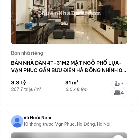
Bán nhà riêng
BÁN NHÀ DÂN 4T-31M2 MẶT NGÕ PHỐ LỤA-
VẠN PHÚC GẦN BƯU ĐIỆN HÀ ĐÔNG NHỈNH 8
TỶ OTÔ ĐỖ GẦN 0945 134 ***
8.3 tỷ
31 m²
3
267.7 triệu/m²
3.5 x 8.9m
4
Vũ Hoài Nam
10 tháng trước
·
Vạn Phúc, Hà Đông, Hà Nội