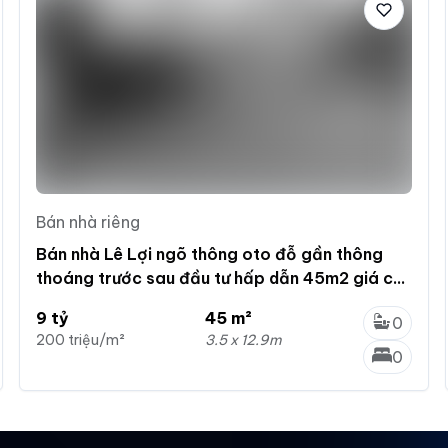
Bán nhà riêng
Bán nhà Lê Lợi ngõ thông oto đỗ gần thông
thoáng trước sau đầu tư hấp dẫn 45m2 giá chỉ
9 tỷ
9 tỷ
45 m²
0
200 triệu/m²
3.5 x 12.9m
0