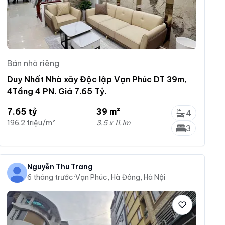
Bán nhà riêng
Duy Nhất Nhà xây Độc lập Vạn Phúc DT 39m,
4Tầng 4 PN. Giá 7.65 Tỷ.
7.65 tỷ
39 m²
4
196.2 triệu/m²
3.5 x 11.1m
3
Nguyễn Thu Trang
6 tháng trước
·
Vạn Phúc, Hà Đông, Hà Nội