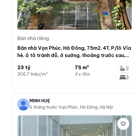
Bán nhà riêng
Bán nhà Vạn Phúc, Hà Đông, 75m2, 4T, P/lô Vỉa
hè, ô tô tránh đỗ, ở sướng, thoáng trước sau,
23 Tỷ
23 tỷ
75 m²
3
306.7 triệu/m²
5 x 15m
3
MINH HUỆ
6 tháng trước
·
Vạn Phúc, Hà Đông, Hà Nội