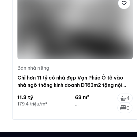
Bán nhà riêng
Chỉ hơn 11 tỷ có nhà đẹp Vạn Phúc Ô tô vào
nhà ngõ thông kinh doanh DT63m2 tặng nội
thất.
11.3 tỷ
63 m²
4
179.4 triệu/m²
...
0