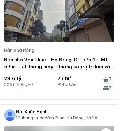
Bán nhà riêng
Bán nhà Vạn Phúc - Hà Đông. DT: 77m2 - MT
5.5m - 7T thang máy - thông sàn vị trí làm văn
phòng
23.6 tỷ
77 m²
7
306.5 triệu/m²
5.5 x 14m
7
Mai Xuân Mạnh
10 tháng trước
·
Vạn Phúc, Hà Đông, Hà Nội