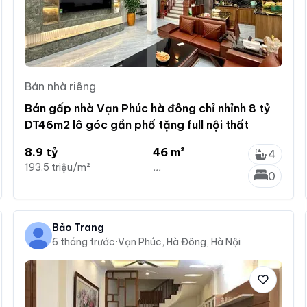
Bán nhà riêng
Bán gấp nhà Vạn Phúc hà đông chỉ nhỉnh 8 tỷ
DT46m2 lô góc gần phố tặng full nội thất
8.9 tỷ
46 m²
4
193.5 triệu/m²
...
0
Bảo Trang
6 tháng trước
·
Vạn Phúc, Hà Đông, Hà Nội