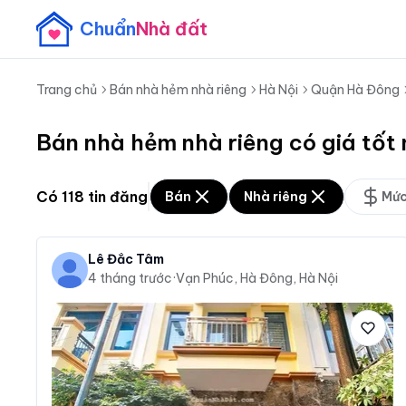
Chuẩn
Nhà đất
Trang chủ
Bán nhà hẻm nhà riêng
Hà Nội
Quận Hà Đông
Bán nhà hẻm nhà riêng có giá tốt
Có
118
tin đăng
Bán
Nhà riêng
Mức
Lê Đắc Tâm
4 tháng trước
·
Vạn Phúc, Hà Đông, Hà Nội