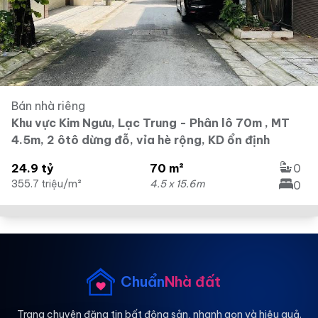
Bán nhà riêng
Khu vực Kim Ngưu, Lạc Trung - Phân lô 70m , MT
4.5m, 2 ôtô dừng đỗ, vỉa hè rộng, KD ổn định
24.9 tỷ
70 m²
0
355.7 triệu/m²
4.5 x 15.6m
0
Chuẩn
Nhà đất
Trang chuyên đăng tin bất động sản, nhanh gọn và hiệu quả.