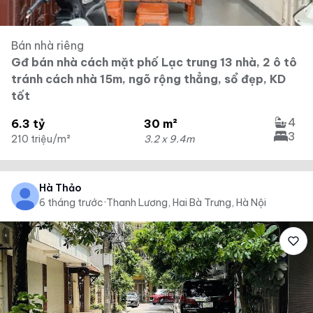
Bán nhà riêng
Gđ bán nhà cách mặt phố Lạc trung 13 nhà, 2 ô tô
tránh cách nhà 15m, ngõ rộng thẳng, sổ đẹp, KD
tốt
4
6.3 tỷ
30 m²
3
210 triệu/m²
3.2 x 9.4m
Hà Thảo
6 tháng trước
·
Thanh Lương, Hai Bà Trưng, Hà Nội