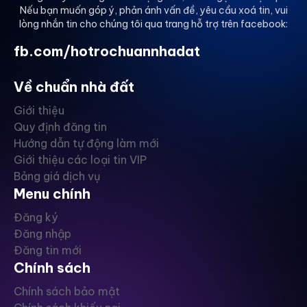
Nếu bạn muốn góp ý, phản ánh vấn đề, yêu cầu xoá tin, vui
lòng nhắn tin cho chúng tôi qua trang hỗ trợ trên facebook:
fb.com/hotrochuannhadat
Về chuẩn nhà đất
Giới thiệu
Quy định đăng tin
Hướng dẫn tự động làm mới
Giới thiệu các loại tin VIP
Bảng giá dịch vụ
Menu chính
Đăng ký
Đăng nhập
Đăng tin mới
Chính sách
Chính sách bảo mật