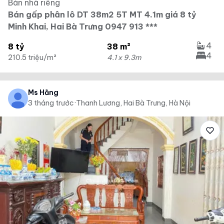
Bán nhà riêng
Bán gấp phân lô DT 38m2 5T MT 4.1m giá 8 tỷ
Minh Khai, Hai Bà Trưng 0947 913 ***
4
8 tỷ
38 m²
4
210.5 triệu/m²
4.1 x 9.3m
Ms Hằng
3 tháng trước
·
Thanh Lương, Hai Bà Trưng, Hà Nội