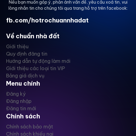
Nếu bạn muốn góp ý, phản ánh vấn đề, yêu cầu xoá tin, vui
lòng nhắn tin cho chúng tôi qua trang hỗ trợ trên facebook:
fb.com/hotrochuannhadat
Về chuẩn nhà đất
Giới thiệu
Quy định đăng tin
Hướng dẫn tự động làm mới
Giới thiệu các loại tin VIP
Bảng giá dịch vụ
Menu chính
Đăng ký
Đăng nhập
Đăng tin mới
Chính sách
Chính sách bảo mật
Chính sách khiếu nại