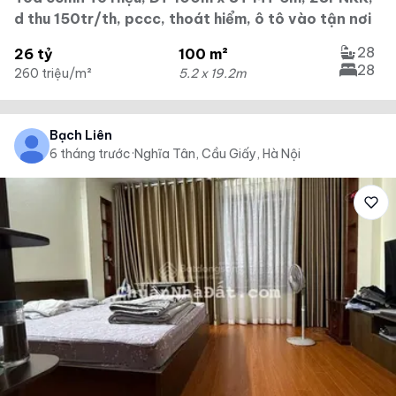
d thu 150tr/th, pccc, thoát hiểm, ô tô vào tận nơi
28
26 tỷ
100 m²
28
260 triệu/m²
5.2 x 19.2m
Bạch Liên
6 tháng trước
·
Nghĩa Tân, Cầu Giấy, Hà Nội