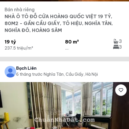
Bán nhà riêng
NHÀ Ô TÔ ĐỖ CỬA HOÀNG QUỐC VIỆT 19 TỶ,
80M2 - GẦN CẦU GIẤY, TÔ HIỆU, NGHĨA TÂN,
NGHĨA ĐÔ, HOÀNG SÂM
3
19 tỷ
80 m²
3
237.5 triệu/m²
...
Bạch Liên
6 tháng trước
·
Nghĩa Tân, Cầu Giấy, Hà Nội