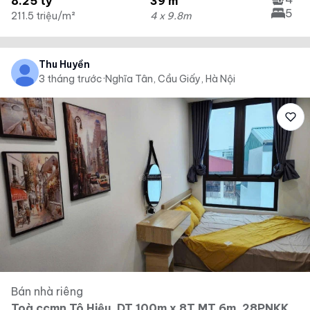
8.25 tỷ
39 m²
5
211.5 triệu/m²
4 x 9.8m
Thu Huyền
3 tháng trước
·
Nghĩa Tân, Cầu Giấy, Hà Nội
Bán nhà riêng
Toà ccmn Tô Hiệu, DT 100m x 8T MT 6m, 28PNKK,