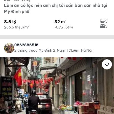
Làm ăn có lộc nên anh chị tôi cần bán căn nhà tại
Mỹ Đình phố
3
8.5 tỷ
32 m²
3
265.6 triệu/m²
4.3 x 7.4m
0862886518
2 tháng trước
·
Mỹ Đình 2, Nam Từ Liêm, Hà Nội