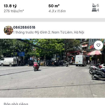
6
13.8 tỷ
50 m²
4
276 triệu/m²
4.3 x 11.6m
0862886518
1 tháng trước
·
Mỹ Đình 2, Nam Từ Liêm, Hà Nội
Bán nhà riêng