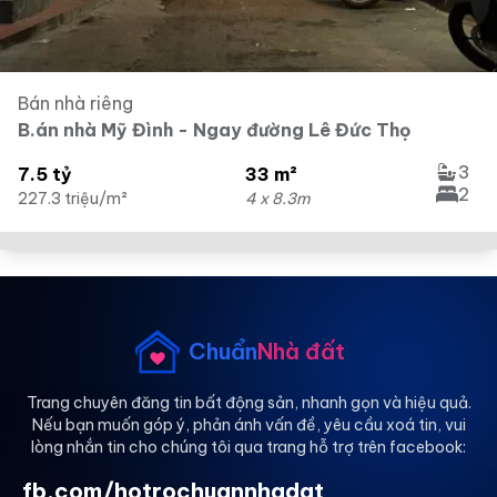
Bán nhà riêng
B.án nhà Mỹ Đình - Ngay đường Lê Đức Thọ
3
7.5 tỷ
33 m²
2
227.3 triệu/m²
4 x 8.3m
Chuẩn
Nhà đất
Trang chuyên đăng tin bất động sản, nhanh gọn và hiệu quả.
Nếu bạn muốn góp ý, phản ánh vấn đề, yêu cầu xoá tin, vui
lòng nhắn tin cho chúng tôi qua trang hỗ trợ trên facebook:
fb.com/hotrochuannhadat