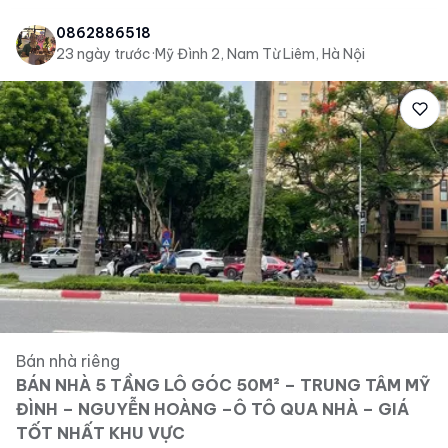
0862886518
23 ngày trước
·
Mỹ Đình 2, Nam Từ Liêm, Hà Nội
Bán nhà riêng
BÁN NHÀ 5 TẦNG LÔ GÓC 50M² – TRUNG TÂM MỸ
ĐÌNH – NGUYỄN HOÀNG –Ô TÔ QUA NHÀ – GIÁ
TỐT NHẤT KHU VỰC