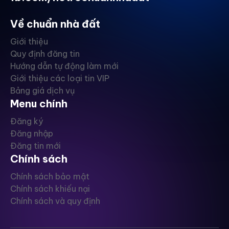
Về chuẩn nhà đất
Giới thiệu
Quy định đăng tin
Hướng dẫn tự động làm mới
Giới thiệu các loại tin VIP
Bảng giá dịch vụ
Menu chính
Đăng ký
Đăng nhập
Đăng tin mới
Chính sách
Chính sách bảo mật
Chính sách khiếu nại
Chính sách và quy định