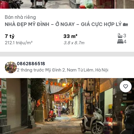
Bán nhà riêng
NHÀ ĐẸP MỸ ĐÌNH – Ở NGAY – GIÁ CỰC HỢP LÝ 🏡
3
7 tỷ
33 m²
4
212.1 triệu/m²
3.8 x 8.7m
0862886518
2 tháng trước
·
Mỹ Đình 2, Nam Từ Liêm, Hà Nội