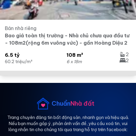
Bán nhà riêng
Bao giá toàn thị trường - Nhà chủ chưa qua đầu tư
- 108m2(rộng 6m vuông vức) - gần Hoàng Diệu 2
2
6.5 tỷ
108 m²
2
60.2 triệu/m²
6 x 18m
Chuẩn
Nhà đất
Trang chuyên đăng tin bất động sản, nhanh gọn và hiệu quả.
Nếu bạn muốn góp ý, phản ánh vấn đề, yêu cầu xoá tin, vui
lòng nhắn tin cho chúng tôi qua trang hỗ trợ trên facebook: