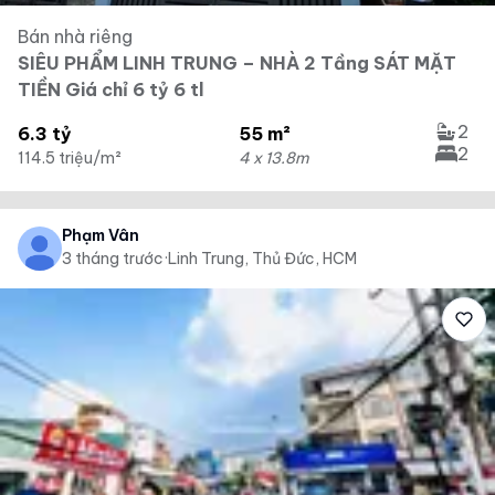
Bán nhà riêng
SIÊU PHẨM LINH TRUNG – NHÀ 2 Tầng SÁT MẶT
TIỀN Giá chỉ 6 tỷ 6 tl
2
6.3 tỷ
55 m²
2
114.5 triệu/m²
4 x 13.8m
Phạm Vân
3 tháng trước
·
Linh Trung, Thủ Đức, HCM