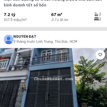
kinh doanh tốt sổ hồn
2
7.2 tỷ
67 m²
2
107.5 triệu/m²
3.7 x 18.1m
NGUYỄN ĐẠT
3 tháng trước
·
Linh Trung, Thủ Đức, HCM