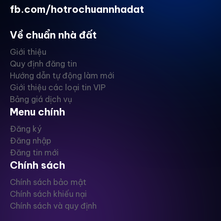
fb.com/hotrochuannhadat
Về chuẩn nhà đất
Giới thiệu
Quy định đăng tin
Hướng dẫn tự động làm mới
Giới thiệu các loại tin VIP
Bảng giá dịch vụ
Menu chính
Đăng ký
Đăng nhập
Đăng tin mới
Chính sách
Chính sách bảo mật
Chính sách khiếu nại
Chính sách và quy định