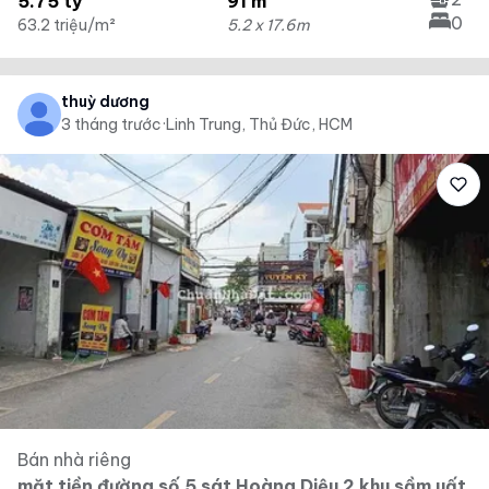
5.75 tỷ
91 m²
0
63.2 triệu/m²
5.2 x 17.6m
thuỳ dương
3 tháng trước
·
Linh Trung, Thủ Đức, HCM
Bán nhà riêng
mặt tiền đường số 5 sát Hoàng Diệu 2 khu sầm uất