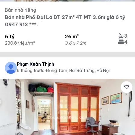
Bán nhà riêng
Bán nhà Phố Đại La DT 27m² 4T MT 3.6m giá 6 tỷ
0947 913 ***.
3
6 tỷ
26 m²
4
230.8 triệu/m²
3.6 x 7.2m
Phạm Xuân Thịnh
6 tháng trước
·
Đồng Tâm, Hai Bà Trưng, Hà Nội