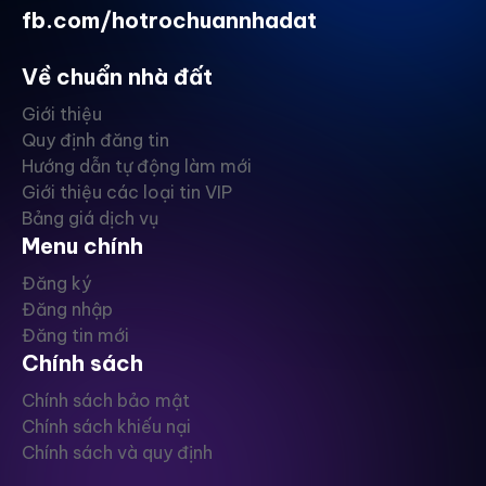
fb.com/hotrochuannhadat
Về chuẩn nhà đất
Giới thiệu
Quy định đăng tin
Hướng dẫn tự động làm mới
Giới thiệu các loại tin VIP
Bảng giá dịch vụ
Menu chính
Đăng ký
Đăng nhập
Đăng tin mới
Chính sách
Chính sách bảo mật
Chính sách khiếu nại
Chính sách và quy định