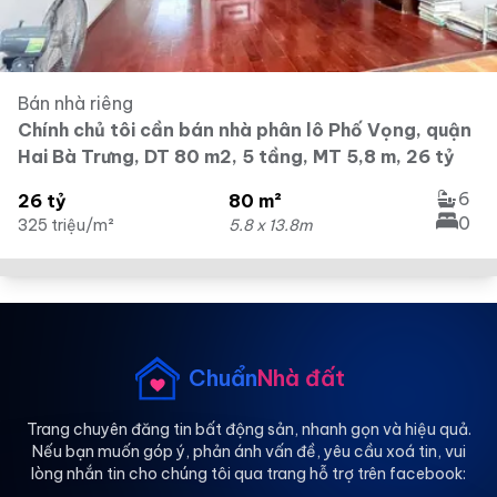
Bán nhà riêng
Chính chủ tôi cần bán nhà phân lô Phố Vọng, quận
Hai Bà Trưng, DT 80 m2, 5 tầng, MT 5,8 m, 26 tỷ
6
26 tỷ
80 m²
0
325 triệu/m²
5.8 x 13.8m
Chuẩn
Nhà đất
Trang chuyên đăng tin bất động sản, nhanh gọn và hiệu quả.
Nếu bạn muốn góp ý, phản ánh vấn đề, yêu cầu xoá tin, vui
lòng nhắn tin cho chúng tôi qua trang hỗ trợ trên facebook: