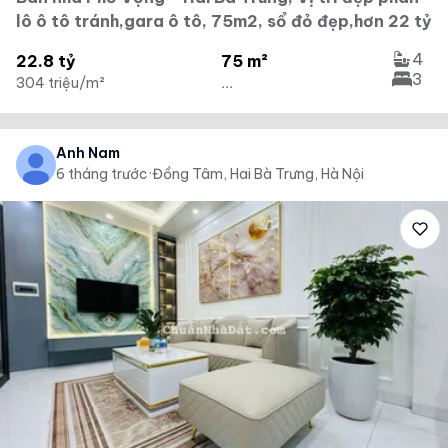
lô ô tô tránh,gara ô tô, 75m2, sổ đỏ đẹp,hơn 22 tỷ
4
22.8 tỷ
75 m²
3
304 triệu/m²
...
Anh Nam
6 tháng trước
·
Đồng Tâm, Hai Bà Trưng, Hà Nội