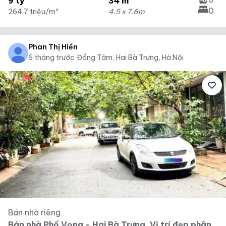
9 tỷ
34 m²
0
264.7 triệu/m²
4.5 x 7.6m
Phan Thị Hiền
6 tháng trước
·
Đồng Tâm, Hai Bà Trưng, Hà Nội
Bán nhà riêng
Bán nhà Phố Vọng - Hai Bà Trưng, Vị trí đẹp phân